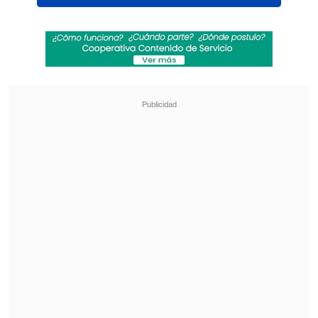
La situación, que se arrastra desde hace
casi cinco años, ha puesto en el centro
del debate la voluntad política de las
autoridades para hacer cumplir las
resoluciones judiciales.
Revisa también
Así fue el intento de encerrona repelido por el
escolta del exministro Cordero
Encuestas destacan popularidad de la ACOT
anunciada por Kast
La trágica trama comenzó con el
asesinato de Correa, un crimen por