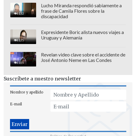
el argumento del Serviu ya fue
Lucho Miranda respondió sabiamente a
frase de Camila Flores sobre la
esgrimido ante la Corte de Apelaciones,
8132
discapacidad
la cual lo desechó y ordenó notificar y
ejecutar la demolición de igual forma.
Expresidente Boric alista nuevos viajes a
Uruguay y Alemania
8125
Revelan video clave sobre el accidente de
José Antonio Neme en Las Condes
6105
Suscríbete a nuestro newsletter
Nombre y apellido
E-mail