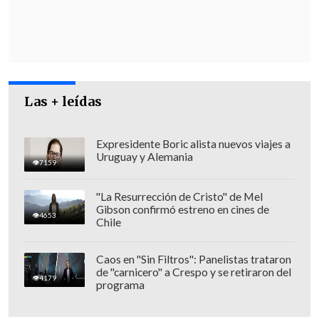
soluciones
", comentó la autoridad.
Las + leídas
Expresidente Boric alista nuevos viajes a
Uruguay y Alemania
7159
"La Resurrección de Cristo" de Mel
Gibson confirmó estreno en cines de
4653
Chile
En esta línea, hizo un llamado "a los
Caos en "Sin Filtros": Panelistas trataron
de "carnicero" a Crespo y se retiraron del
dueños,
para que busquemos hasta el
4179
programa
último momento (una solución)
,
porque