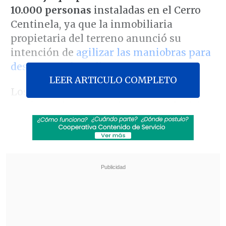
10.000 personas
instaladas en el Cerro
Centinela, ya que la inmobiliaria
propietaria del terreno anunció su
intención de
agilizar las maniobras para
desocupar el predio
.
LEER ARTICULO COMPLETO
Los ocupantes del terreno, que han
conformado cooperativas para adquirir
la propiedad,
participaron en una mesa
de trabajo con el Gobierno
, instancia que
hasta la fecha, no ha alcanzado un
acuerdo con los dueños.
Revisa también
Kast arribó a Colombia para asistir a la
asunción de Abelardo de la Espriella