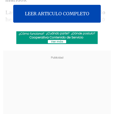
Las montepiadas acusan que
por el solo
LEER ARTICULO COMPLETO
hecho de ser mujeres reciben sólo el 60
por ciento de las pensiones de sus
esposos
, sin saber dónde queda el resto
del dinero.
Revisa también
Revolución científica: un sistema de IA creó,
desde cero, genomas funcionales para
combatir bacterias resistentes
Alemania: Electricista de 68 años es
sospechoso de haber violado a casi 60 mujeres
El presidente de la asociación,
Francisco