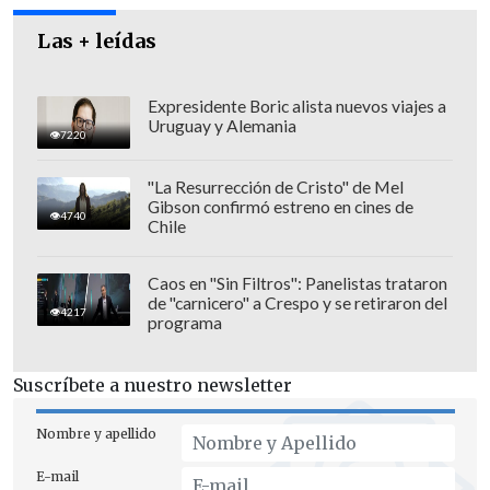
Las + leídas
Expresidente Boric alista nuevos viajes a
Uruguay y Alemania
7220
"La Resurrección de Cristo" de Mel
Gibson confirmó estreno en cines de
Al ser consultada por la prensa, la
4740
Chile
secretaria de Estado informó que
este
tema se analiza junto al Ministerio del
Caos en "Sin Filtros": Panelistas trataron
de "carnicero" a Crespo y se retiraron del
Trabajo
, en el marco de la reforma a las
4217
programa
pensiones.
Suscríbete a nuestro newsletter
Nombre y apellido
E-mail