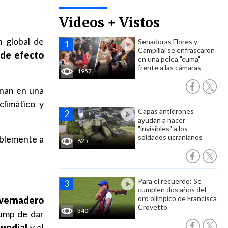
Videos + Vistos
n global de
Senadoras Flores y
Campillai se enfrascaron
 de efecto
en una pelea "cuma"
frente a las cámaras
1957
unan en una
limático y
Capas antidrones
ayudan a hacer
"invisibles" a los
soldados ucranianos
iblemente a
625
Para el recuerdo: Se
cumplen dos años del
oro olímpico de Francisca
nvernadero
Crovetto
340
rump de dar
mundial
y el