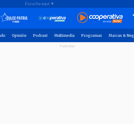
Escucha aquí ▼
ndo
Opinión
Podcast
Multimedia
Programas
Marcas & Neg