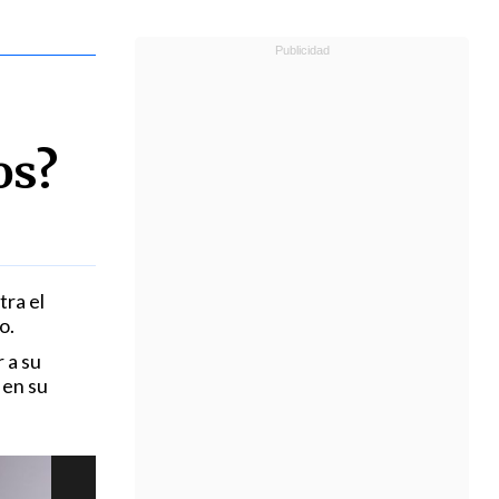
os?
tra el
o.
 a su
 en su