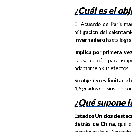
¿Cuál es el ob
El Acuerdo de París mar
mitigación del calentami
invernadero
hasta logra
Implica por primera ve
causa común para empre
adaptarse a sus efectos.
Su objetivo es
limitar e
1,5 grados Celsius, en co
¿Qué supone l
Estados Unidos destaca
detrás de China,
que es
marcha atrás al Acuerdo