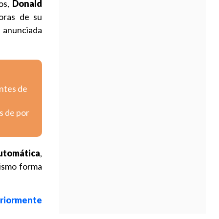
os,
Donald
oras de su
 anunciada
entes de
s de por
automática
,
mismo forma
eriormente