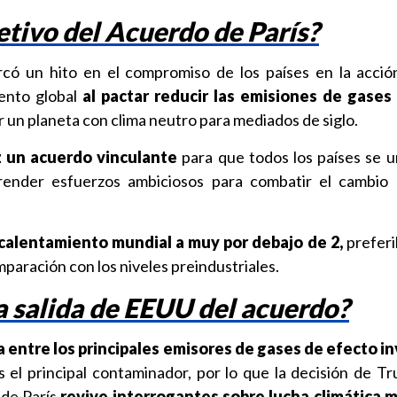
jetivo del Acuerdo de París?
có un hito en el compromiso de los países en la acció
ento global
al pactar reducir las emisiones de gases
r un planeta con clima neutro para mediados de siglo.
z un acuerdo vinculante
para que todos los países se 
nder esfuerzos ambiciosos para combatir el cambio c
l calentamiento mundial a muy por debajo de 2,
prefer
mparación con los niveles preindustriales.
a salida de EEUU del acuerdo?
 entre los principales emisores de gases de efecto i
 el principal contaminador, por lo que la decisión de T
 de París
revive interrogantes sobre lucha climática 