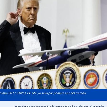
ump (2017-2021), EE.UU. ya salió por primera vez del tratado.
Agréganos como tu fuente preferida en
Google