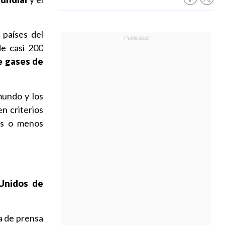
 países del
de casi 200
e gases de
mundo y los
en criterios
ás o menos
Unidos de
a de prensa