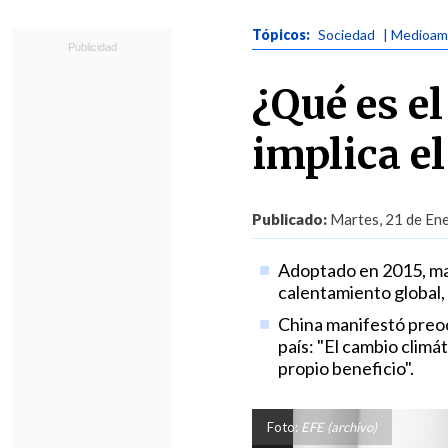
Tópicos:
Sociedad
| Medioam
¿Qué es el
implica el
Publicado:
Martes, 21 de Ene
Adoptado en 2015, mar
calentamiento global,
China manifestó preoc
país: "El cambio climá
propio beneficio".
Foto:
EFE (archivo)