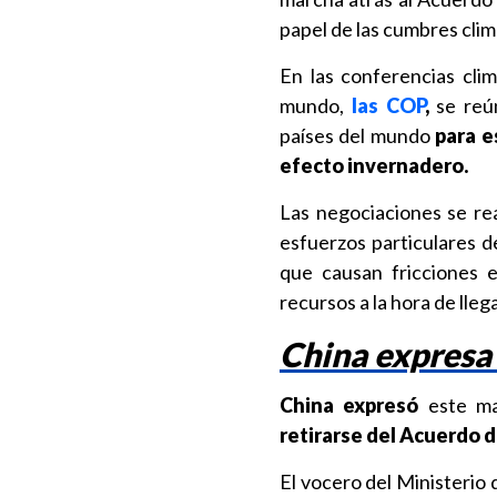
papel de las cumbres climá
En las conferencias cli
mundo,
las COP
,
se reún
países del mundo
para e
efecto invernadero.
Las negociaciones se re
esfuerzos particulares de
que causan fricciones 
recursos a la hora de lleg
China expresa
China expresó
este m
retirarse del Acuerdo d
El vocero del Ministerio