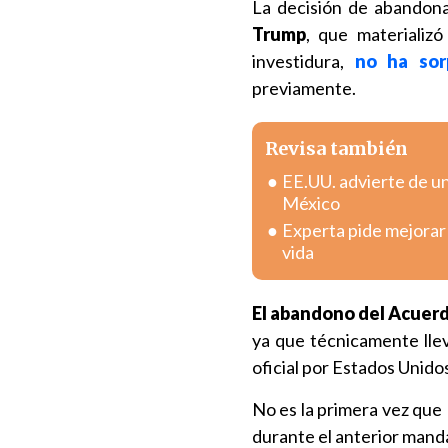
La decisión de abandon
Trump
, que materializ
investidura,
no ha sorp
previamente.
Revisa también
EE.UU. advierte de u
México
Experta pide mejorar 
vida
El abandono del Acuerd
ya que técnicamente llev
oficial por Estados Unido
No es la primera vez que
durante el anterior mand