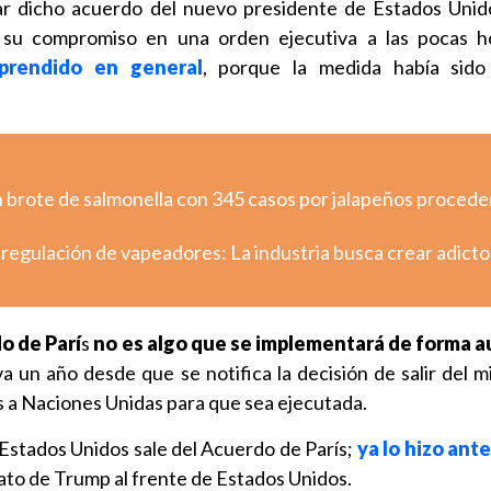
ar dicho acuerdo del nuevo presidente de Estados Unid
ó su compromiso en una orden ejecutiva a las pocas h
rendido en general
, porque la medida había sido
n brote de salmonella con 345 casos por jalapeños proced
regulación de vapeadores: La industria busca crear adicto
o de Parí
s
no es algo que se implementará de forma 
a un año desde que se notifica la decisión de salir del 
s a Naciones Unidas para que sea ejecutada.
 Estados Unidos sale del Acuerdo de París;
ya lo hizo ant
ato de Trump al frente de Estados Unidos.