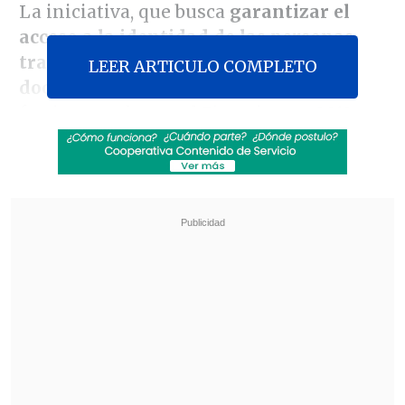
La iniciativa, que busca
garantizar el
acceso a la identidad de las personas
trans al permitir adecuar sus
LEER ARTICULO COMPLETO
documentos de identificación
,
fue ingresada por el Ejecutivo en 2013 y
ha visto entrampado su avance
legislativo con un centenar de
indicaciones.
Revisa también
Experto de la NASA advierte que la humanidad
"debe prepararse" ante futuros impactos de
asteroides
Uruguay en alerta por llegada de potente
ciclón extratropical