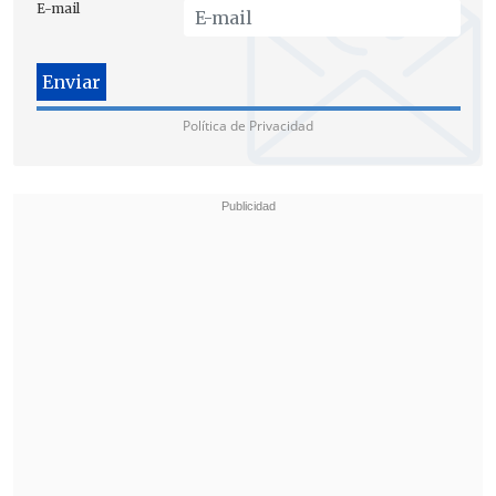
E-mail
voluntad política por avanzar ", remarcó
la ministra al hablar de plazos.
"La Ley de Identidad de Género es una
Política de Privacidad
necesidad urgente para nuestro país, sin
la cual las personas trans
siguen
viéndose expuestas a la discriminación
en su vida diaria y en el ejercicio de sus
derechos fundamentales
", dijo
Juan
Enrique Pi, presidente ejecutivo de
Iguales.
El activista valoró la decisión y llamó a
los legisladores a no seguir dilatando la
discusión: "Esperamos que la urgencia
del Gobierno permita avanzar hasta la