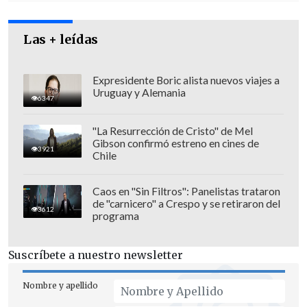
Las + leídas
Expresidente Boric alista nuevos viajes a
Uruguay y Alemania
6347
"La Resurrección de Cristo" de Mel
Gibson confirmó estreno en cines de
3921
Chile
"Tenemos una conversación previa entre
Caos en "Sin Filtros": Panelistas trataron
de "carnicero" a Crespo y se retiraron del
ministerios para que en las próximas
3612
programa
semanas podamos avanzar en las
urgencias al proyecto de ley de identidad
Suscríbete a nuestro newsletter
de género, pero hay otras tramitaciones
legislativas que hacer, pero lo que quiero
Nombre y apellido
decir es que lo que hay detrás es la