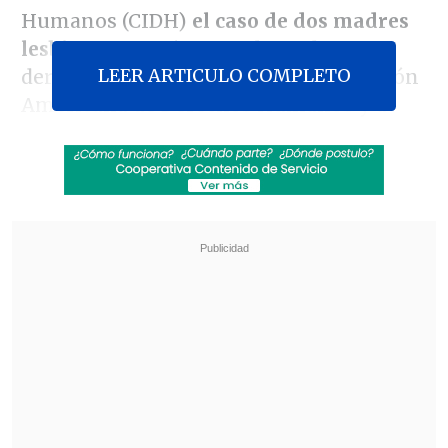
Humanos (CIDH)
el caso de dos madres
lesbianas
que vieron vulnerados sus
LEER ARTICULO COMPLETO
derechos garantizados en la Convención
Americana de Derechos Humanos y a
quienes se les denegó su acceso a la
justicia nacional.
Alexandra Benado y Alejandra Gallo
decidieron ser madres a través de un
proceso de fertilización asistida y al
momento de inscribir a sus hijos ante el
Registro Civil,
la oficial civil subrogante
les manifestó la imposibilidad de
realizar el reconocimiento de
maternidad de los niños respecto de la
madre que no dio a luz, por tratarse de