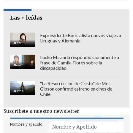
"También hay familias, hijos que están
Las + leídas
siendo criados en familias
homoparentales o maternales,
evidentemente el Estado se tiene que
Expresidente Boric alista nuevos viajes a
Uruguay y Alemania
preocupar por la protección de ellos, por
7723
lo tanto, a raíz que el Estado ni siquiera
Lucho Miranda respondió sabiamente a
se dignó a darnos una respuesta sobre
frase de Camila Flores sobre la
6620
discapacidad
nuestro caso, podría haber acogido el
recurso y estudiarlo, pero en este caso
"La Resurrección de Cristo" de Mel
ni siquiera hubo una intención"
, dijo
Gibson confirmó estreno en cines de
5259
Alexandra Benado.
Chile
Suscríbete a nuestro newsletter
Nombre y apellido