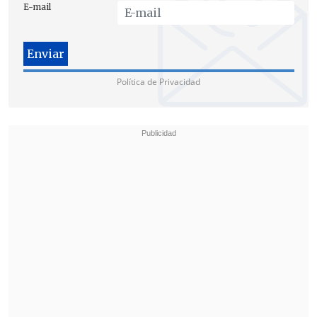
E-mail
Política de Privacidad
"Por lo tanto para nosotros
es frustrante
sentir que a nuestros hijos el Estado los
reconozca como niños de segunda
categoría"
, añadió.
En busca de derechos y garantías
Con esta medida solicitan que la CIDH
ordene el reconocimiento legal de la