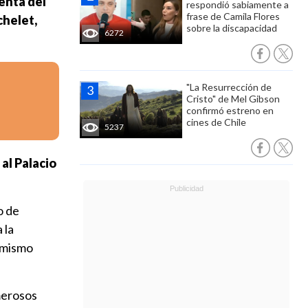
enta del
respondió sabiamente a
frase de Camila Flores
chelet,
sobre la discapacidad
6272
"La Resurrección de
Cristo" de Mel Gibson
confirmó estreno en
cines de Chile
5237
al Palacio
o de
 la
l mismo
merosos