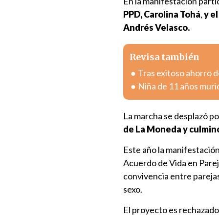
En la manifestación parti
PPD, Carolina Tohá
,
y e
Andrés Velasco.
Revisa también
Tras exitoso ahorro de
Niña de 11 años muri
La marcha se desplazó po
de La Moneda y culminó 
Este año la manifestación
Acuerdo de Vida en Pareja
convivencia entre pareja
sexo.
El proyecto es rechazado