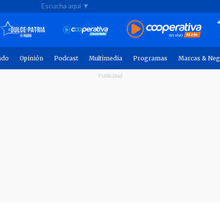
Escucha aquí ▼
ndo
Opinión
Podcast
Multimedia
Programas
Marcas & Neg