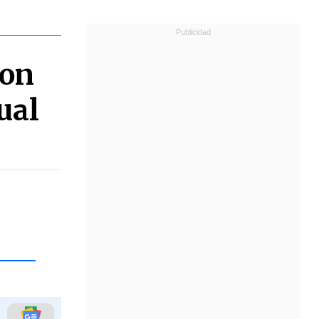
ron
ual