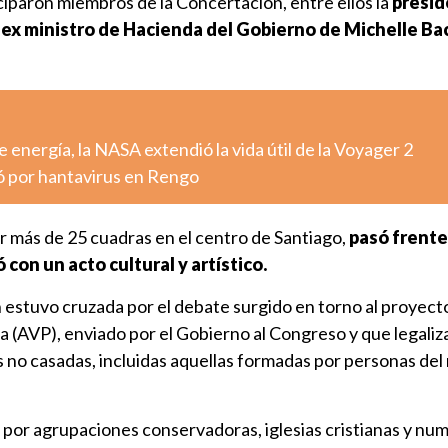
ciparon miembros de la Concertación, entre ellos la
presid
l ex ministro de Hacienda del Gobierno de Michelle Ba
 energía, la NASA extendió la vida útil de la Voyager 2
ó por hantavirus en Rengo
r más de 25 cuadras en el centro de Santiago,
pasó frente 
con un acto cultural y artístico.
 estuvo cruzada por el debate surgido en torno al proyect
 (AVP), enviado por el Gobierno al Congreso y que legaliza
s no casadas, incluidas aquellas formadas por personas de
 por agrupaciones conservadoras, iglesias cristianas y nu