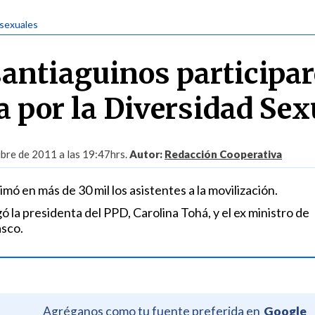
 sexuales
santiaguinos participa
 por la Diversidad Sex
bre de 2011 a las 19:47hrs.
Autor:
Redacción Cooperativa
mó en más de 30 mil los asistentes a la movilización.
gó la presidenta del PPD, Carolina Tohá, y el ex ministro de
sco.
Agréganos como tu fuente preferida en
Google