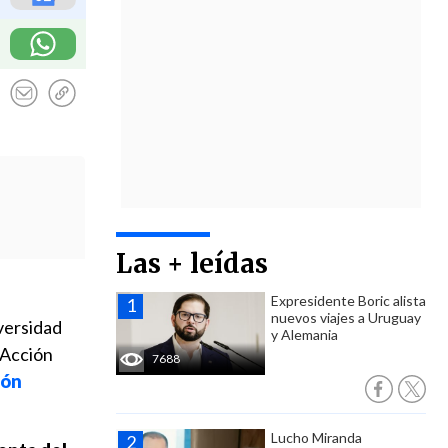
Las + leídas
Expresidente Boric alista
nuevos viajes a Uruguay
iversidad
y Alemania
 Acción
7688
ión
Lucho Miranda