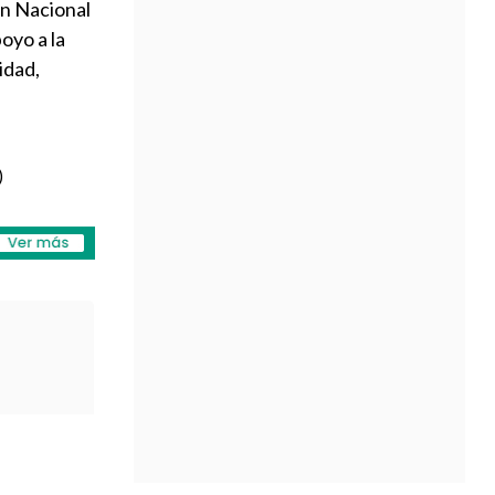
ón Nacional
oyo a la
idad,
)