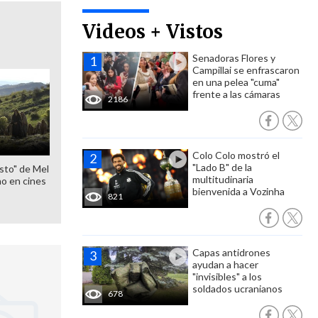
Videos + Vistos
Senadoras Flores y
Campillai se enfrascaron
en una pelea "cuma"
frente a las cámaras
2186
Colo Colo mostró el
"Lado B" de la
sto" de Mel
multitudinaria
o en cines
bienvenida a Vozinha
821
Capas antidrones
ayudan a hacer
"invisibles" a los
soldados ucranianos
678