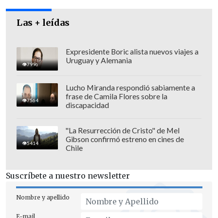
Eduardo Frei, se refiriera a favor de la
Las + leídas
normativa.
Expresidente Boric alista nuevos viajes a
Uruguay y Alemania
7996
Lucho Miranda respondió sabiamente a
frase de Camila Flores sobre la
7564
discapacidad
"La Resurrección de Cristo" de Mel
Gibson confirmó estreno en cines de
5414
Chile
Suscríbete a nuestro newsletter
"Una familia homosexual que conviven
Nombre y apellido
durante años tienen problemas de acceso
E-mail