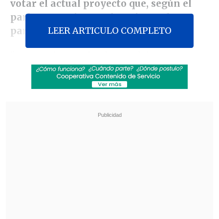
votar el actual proyecto que, según el
parlamentario, regula uniones de
LEER ARTICULO COMPLETO
parejas de ambos sexos.
"Eso es pirotecnia electoral de Marco
Enríquez-Ominami, porque lo que se está
discutiendo hoy día en el Congreso es
una ley que regula (sólo) las situaciones
de parejas heterosexuales", explicó en
El
Diario de Cooperativa
.
Revisa también
El cáncer que padece Joe Biden es "muy
doloroso y debilitante", reveló su hijo
Tras exitoso ahorro de energía, la NASA
extendió la vida útil de la Voyager 2