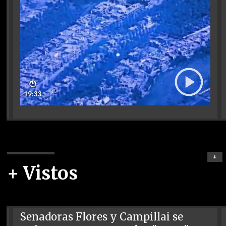
🕑
19:33
+
+ Vistos
Senadoras Flores y Campillai se