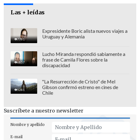
Las + leídas
Expresidente Boric alista nuevos viajes a
Uruguay y Alemania
7781
Lucho Miranda respondió sabiamente a
frase de Camila Flores sobre la
6857
discapacidad
"La Resurrección de Cristo" de Mel
Gibson confirmó estreno en cines de
La intención es que estos pacientes no
5281
Chile
puedan ser despedidos de su empleo
mientras presenten la enfermedad o se
Suscríbete a nuestro newsletter
encuentre en proceso de remisión. En el
segundo trámite, los diputados
Nombre y apellido
aprobaron que se cree un artículo nuevo
E-mail