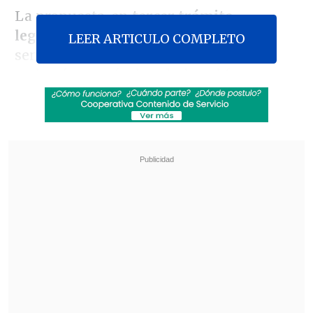
La propuesta, en
tercer trámite
legislativo
, fue respaldada por los
LEER ARTICULO COMPLETO
senadores y las senadoras pero se
rechazó un artículo relativo al fuero
laboral de los trabajadores que tienen o
han tenido cáncer. Esto con el fin de que
en una
comisión mixta
se redacte de
mejor manera el mecanismo a través del
cual se garantizará este permiso
especial.
Revisa también
Tras exitoso ahorro de energía, la NASA
extendió la vida útil de la Voyager 2
Niña de 11 años murió por hantavirus en