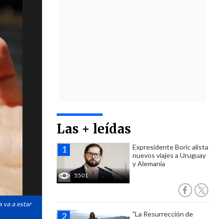
Las + leídas
Expresidente Boric alista
nuevos viajes a Uruguay
y Alemania
5501
a va a estar
"La Resurrección de