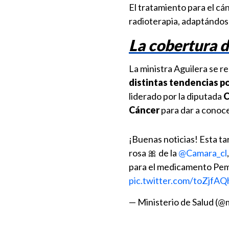
El tratamiento para el cán
radioterapia, adaptándose
La cobertura d
La ministra Aguilera se r
distintas tendencias po
liderado por la diputada
C
Cáncer
para dar a conoce
¡Buenas noticias! Esta ta
rosa 🎀 de la
@Camara_cl
para el medicamento Pem
pic.twitter.com/toZjfAQh
— Ministerio de Salud (@