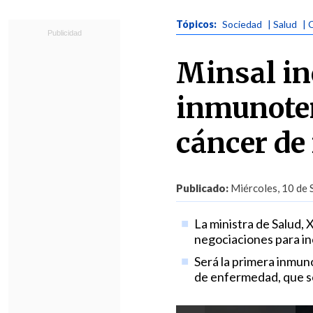
Tópicos:
Sociedad
| Salud
| 
Minsal in
inmunoter
cáncer de
Publicado:
Miércoles, 10 de 
La ministra de Salud, 
negociaciones para i
Será la primera inmuno
de enfermedad, que se