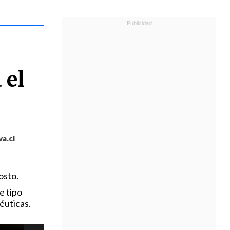
 el
a.cl
osto.
e tipo
éuticas.