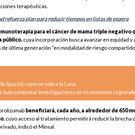
pciones terapéuticas.
d refuerza plan para reducir tiempos en listas de espera
inmunoterapia para el cáncer de mama triple negativo 
a público,
cuya incorporación busca avanzar en equidad y 
 de última generación "en modalidad de riesgo compartido
de SpaceX cayeron sobre la Luna
s busca impulsar investigaciones en ecosistemas regional
brolizumab
beneficiará, cada año, a alrededor de 650 
co
, cuyo acceso al tratamiento permitirá reducir la brecha
rivado, indicó el Minsal.