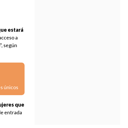
que estará
acceso a
", según
es únicos
mujeres que
 de entrada