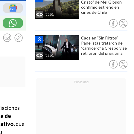
Cristo" de Mel Gibson
confirmó estreno en
cines de Chile
3381
Caos en "Sin Filtros":
Panelistas trataron de
"carnicero" a Crespo y se
retiraron del programa
3261
ciaciones
ma de
ativo,
que
u