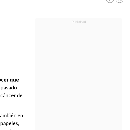
ocer que
 pasado
 cáncer de
 también en
 papeles,