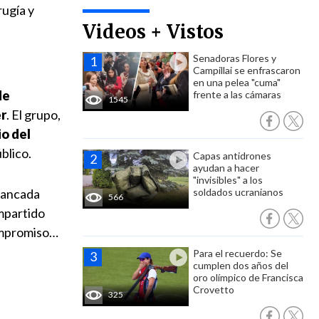
rugía y
Videos + Vistos
Senadoras Flores y
Campillai se enfrascaron
en una pelea "cuma"
de
frente a las cámaras
1545
er
. El grupo,
o del
blico.
Capas antidrones
ayudan a hacer
"invisibles" a los
 bancada
soldados ucranianos
566
ompartido
ompromiso…
Para el recuerdo: Se
cumplen dos años del
oro olímpico de Francisca
Crovetto
325