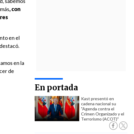
ad, sabemos
emás
, con
eres
nto en el
, destacó.
samos en la
cer de
En portada
Kast presentó en
cadena nacional su
"Agenda contra el
Crimen Organizado y el
Terrorismo (ACOT)"