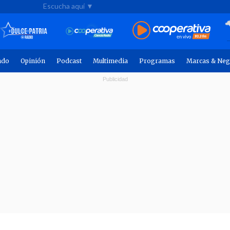
Escucha aquí ▼
ndo
Opinión
Podcast
Multimedia
Programas
Marcas & Neg