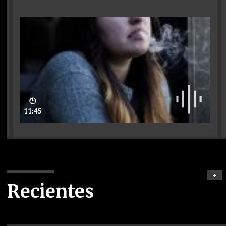
🕑
11:45
+
Recientes