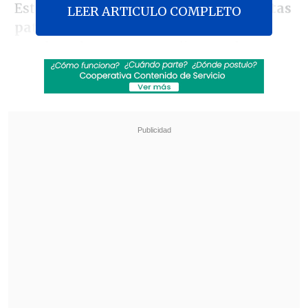
Esta cifra
duplica la prevalencia de estas
LEER ARTICULO COMPLETO
patologías entre quienes tienen un
empleo
, algo que se condice con la
importante tasa de desempleo que se
mantiene en el país debido a la crisis.
Revisa también
El cáncer que padece Joe Biden es "muy
doloroso y debilitante", reveló su hijo
Tras exitoso ahorro de energía, la NASA
extendió la vida útil de la Voyager 2
De todos modos,
un 27 por ciento de
quienes realizan teletrabajo igualmente
presentan problemas de salud mental
,