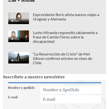
Las + leídas
Expresidente Boric alista nuevos viajes a
Uruguay y Alemania
7980
Lucho Miranda respondió sabiamente a
frase de Camila Flores sobre la
7511
"También tiene que ver con la
dificultad
discapacidad
para generar pausas
y con una
sensación de culpa, que se genera en la
"La Resurrección de Cristo" de Mel
Gibson confirmó estreno en cines de
medida en que las personas que están
5403
Chile
teletrabajando tienen esta necesidad de
mostrar que sirven para el teletrabajo",
Suscríbete a nuestro newsletter
reflexionó.
Nombre y apellido
En tanto, de las 1.400 personas de entre
E-mail
21 y 68 años consultadas para el estudio