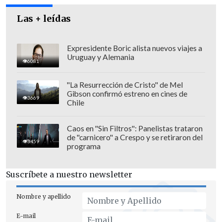
condiciones para estar todo el día en el
Las + leídas
hogar
".
Expresidente Boric alista nuevos viajes a
Uruguay y Alemania
6081
"La Resurrección de Cristo" de Mel
Gibson confirmó estreno en cines de
3669
Chile
Caos en "Sin Filtros": Panelistas trataron
de "carnicero" a Crespo y se retiraron del
3459
programa
Suscríbete a nuestro newsletter
Esta medida se adoptó luego de una
Nombre y apellido
reunión con la
Asociación Chilena de
E-mail