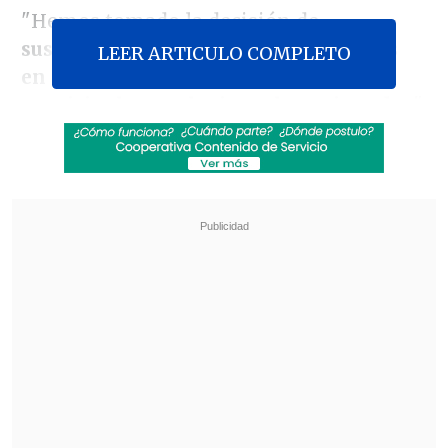
"Hemos tomado la decisión de
suspender las clases por dos semanas
LEER ARTICULO COMPLETO
en los jardines infantiles
,
colegios
municipales y colegios subvencionados
",
anunció el Mandatario en un punto de
prensa realizado en el Palacio de La
Moneda.
Revisa también
Hiroshima recuerda los 81 años de la bomba
atómica
Restos de un cohete de SpaceX cayeron sobre
la Luna
Piñera también informó que se decidió