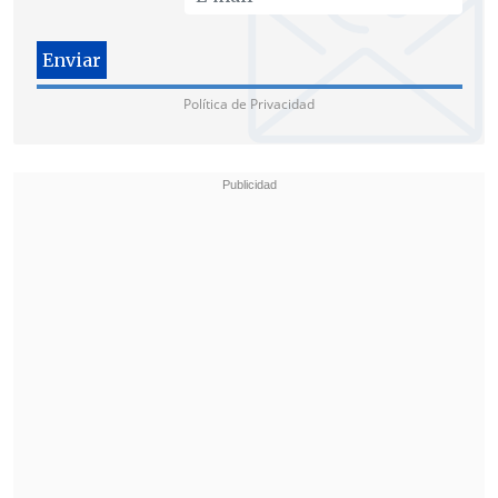
Municipalidades (AChM)
, organismo
que había tomado esta decisión en sus
respectivas comunas durante la mañana
del domingo.
Política de Privacidad