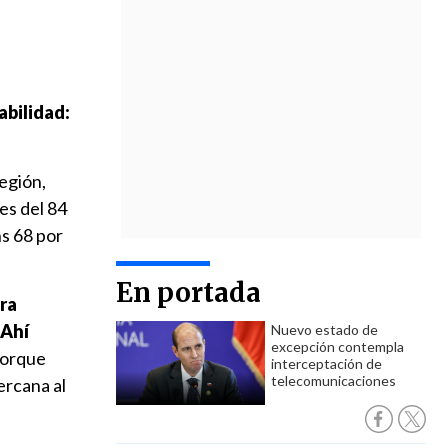
abilidad:
egión,
 es del 84
ns 68 por
En portada
ora
 Ahí
Nuevo estado de
excepción contempla
porque
interceptación de
telecomunicaciones
ercana al