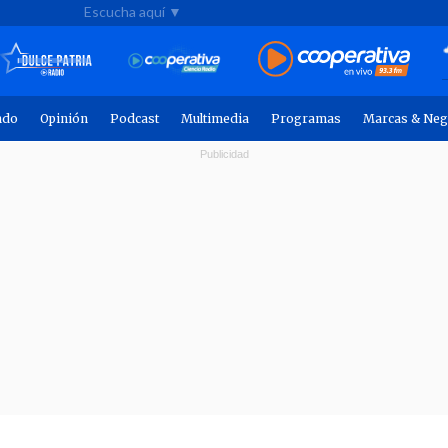
Escucha aquí ▼
ndo
Opinión
Podcast
Multimedia
Programas
Marcas & Neg