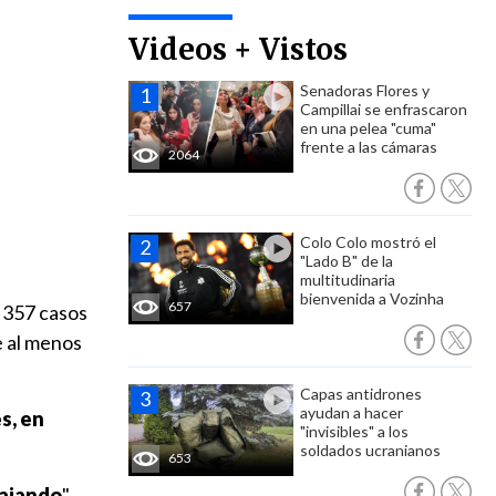
Videos + Vistos
Senadoras Flores y
Campillai se enfrascaron
en una pelea "cuma"
frente a las cámaras
2064
Colo Colo mostró el
"Lado B" de la
multitudinaria
bienvenida a Vozinha
657
s 357 casos
e al menos
Capas antidrones
ayudan a hacer
s, en
"invisibles" a los
soldados ucranianos
653
bajando
",