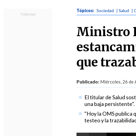
Tópicos:
Sociedad
| Salud
| 
Ministro 
estancami
que traza
Publicado:
Miércoles, 26 de 
El titular de Salud so
una baja persistente".
"Hoy la OMS publica q
testeo y la trazabilida