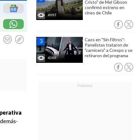
Cristo" de Mel Gibson
confirmó estreno en
cines de Chile
4997
Caos en "Sin Filtros":
Panelistas trataron de
"carnicero" a Crespo y se
retiraron del programa
4389
operativa
-además-