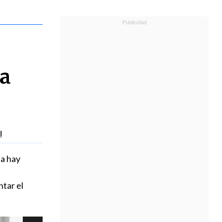
za
l
na hay
tar el