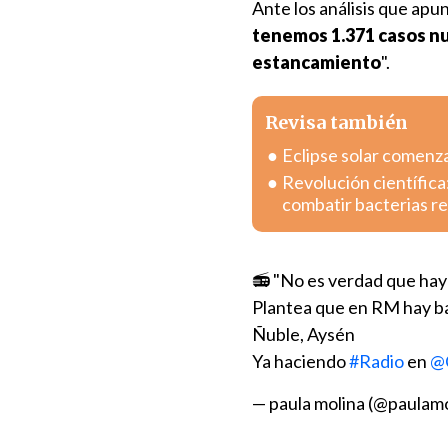
Ante los análisis que apu
tenemos 1.371 casos nu
estancamiento
".
Revisa también
Eclipse solar comenza
Revolución científica
combatir bacterias r
📻 "No es verdad que hay
Plantea que en RM hay ba
Ñuble, Aysén
Ya haciendo
#Radio
en
@
— paula molina (@paulamo