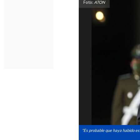
Foto:
ATON
"Es probable que haya habido est