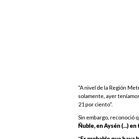
"A nivel de la Región Me
solamente, ayer teníamos 
21 por ciento".
Sin embargo, reconoció q
Ñuble, en Aysén (...) e
"
Es probable que haya 