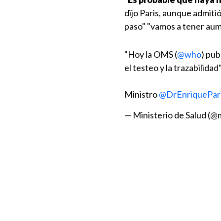
dijo Paris, aunque admiti
paso" "vamos a tener aume
"Hoy la OMS (
@who
) pub
el testeo y la trazabilidad"
Ministro
@DrEnriquePar
— Ministerio de Salud (@