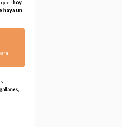
 que "
hoy
e haya un
para
is
gallanes,