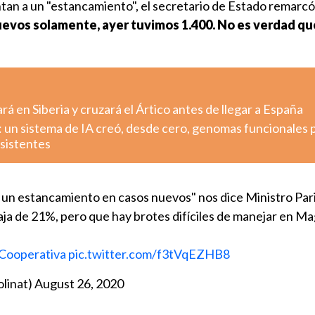
ntan a un "estancamiento", el secretario de Estado remarcó
evos solamente, ayer tuvimos 1.400. No es verdad qu
rá en Siberia y cruzará el Ártico antes de llegar a España
: un sistema de IA creó, desde cero, genomas funcionales 
esistentes
 un estancamiento en casos nuevos" nos dice Ministro Par
ja de 21%, pero que hay brotes difíciles de manejar en Ma
Cooperativa
pic.twitter.com/f3tVqEZHB8
linat)
August 26, 2020