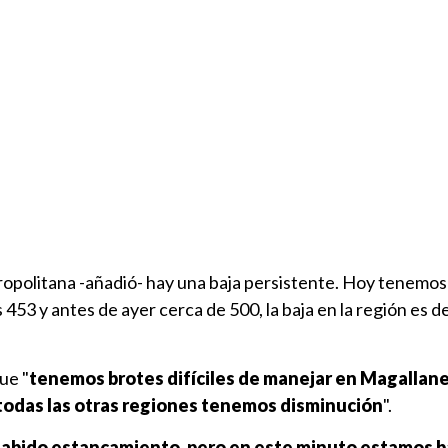
tropolitana -añadió- hay una baja persistente. Hoy tenemo
453 y antes de ayer cerca de 500, la baja en la región es d
ue "
tenemos brotes difíciles de manejar en Magallane
n todas las otras regiones tenemos disminución
".
habido estancamiento, pero en este minuto estamos 