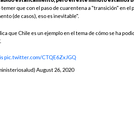
ó temer que con el paso de cuarentena a "transición" en el 
nto (de casos), eso es inevitable".
lica que Chile es un ejemplo en el tema de cómo se ha podi
.
is
pic.twitter.com/CTQE6ZxJGQ
ministeriosalud)
August 26, 2020