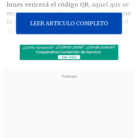
lunes vencerá el código QR
, aquel que se
escanea para verificar que la persona que
lo posee está con las vacunas anti-Covid
LEER ARTICULO COMPLETO
al día -incluyendo el primer refuerzo- y
no debe cumplir aislamiento.
Revisa también
Fundación Jaime Guzmán: En Chile el suicidio
se volvió cotidiano, pero no es parte de la
agenda
"Nuestro cuerpo no nos odia, nos quiere
proteger": el impacto de las dietas estrictas en
el cerebro
Según dijo el
ministro Enrique Paris
,