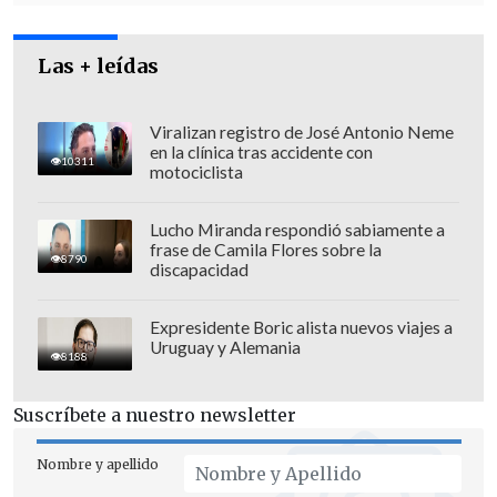
Las + leídas
Viralizan registro de José Antonio Neme
en la clínica tras accidente con
10311
motociclista
Lucho Miranda respondió sabiamente a
El Pase de Movilidad
otorga mayores
frase de Camila Flores sobre la
8790
libertades
para las personas que lo
discapacidad
tengan y, sobre todo, diferencia los
Expresidente Boric alista nuevos viajes a
aforos en reuniones particulares y
Uruguay y Alemania
8188
espacios públicos como comercio,
restaurantes, gimnasios, eventos con y
Suscríbete a nuestro newsletter
sin interacción de público, entre otros, de
acuerdo con la etapa del plan Paso a paso
Nombre y apellido
en se encuentre cada comuna.