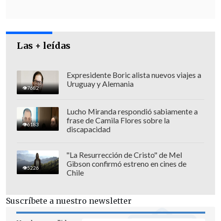
un
mecanismo financiero
bajo la
autoridad de la
Asamblea Mundial de la
Salud
(la reunión anual de los Estados
Las + leídas
miembros de la OMS) para coordinar
mejor los recursos.
Expresidente Boric alista nuevos viajes a
Uruguay y Alemania
7682
Lucho Miranda respondió sabiamente a
frase de Camila Flores sobre la
6183
discapacidad
"La Resurrección de Cristo" de Mel
Gibson confirmó estreno en cines de
5226
Chile
Suscríbete a nuestro newsletter