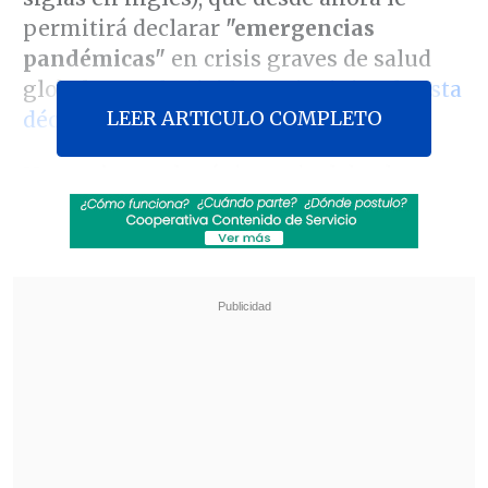
permitirá declarar
"emergencias
pandémicas"
en crisis graves de salud
global como
la vivida a principios de esta
LEER ARTICULO COMPLETO
década con el Covid-19
.
Hasta ahora, el máximo nivel de alerta
era el de
"emergencia de salud pública
de importancia internacional"
, que ya
se utilizó para el Covid-19 y también
por
otras crisis como el Ébola
,
la mpox
o la
gripe A, pero ahora éste será el segundo
en gravedad, tras el introducido con las
nuevas regulaciones.
Revisa también