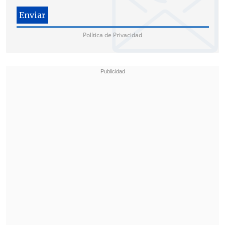
Política de Privacidad
El facultativo explicó que "los pasajeros
están siendo todos evaluados, uno por
uno, por personal médico del servicio de
urgencia" y que "ellos no presentan
sintomatología respiratoria".
"Hasta