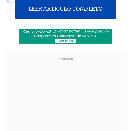
#CooperativaEnCasa
LEER ARTICULO COMPLETO
pic.twitter.com/dgF2hEeXEV
— Felipe Cofré (@_felipecofre)
March
26, 2020
Nuevamente un bus que viajaba desde
Santiago rumbo al norte del país debió
regresar a la capital ante la sospecha de
un posible caso de contagio por
coronavirus.
La máquina, un vehículo de la línea
Plus
Chile
que salió alrededor de las 15:00