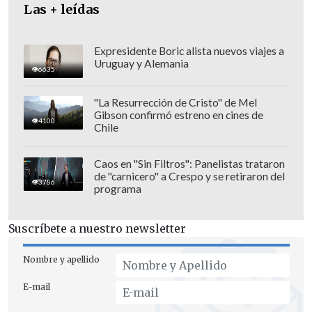
Las + leídas
Según relató un pasajero, las autoridades
sanitarias les informaron que al interior
Expresidente Boric alista nuevos viajes a
Uruguay y Alemania
del bus viajaba
una joven con síntomas
6635
similares a un resfrío y un hombre que
"La Resurrección de Cristo" de Mel
había incumplido una cuarentena
Gibson confirmó estreno en cines de
4100
preventiva
.
Chile
Una vez en la capital, el vehículo llegó al
Caos en "Sin Filtros": Panelistas trataron
de "carnicero" a Crespo y se retiraron del
Hospital San Juan de Dios
, en Santiago
3786
programa
Centro. "Aproximadamente a las 01:00
llegó un bus de pasajeros con 11
Suscríbete a nuestro newsletter
pasajeros, chilenos y extranjeros, en su
mayoría bolivianos" tras "ser derivados a
Nombre y apellido
este centro hospitalario", señaló el jefe
E-mail
de turno del recinto,
Cristián Roa
.