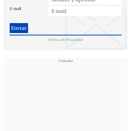
E-mail
En
Brasil
, los ensayos clínicos de la
fórmula china iniciaron el pasado de 21
de julio e incluyen a 9.000 voluntarios, de
los que 5.600 ya han sido vacunados.
Política de Privacidad
Según el gobernador paulista,
no han
sido registrados efectos colaterales
graves en ninguno de los participantes
brasileños
.
En ese sentido, el director de Sinovac
para Sudamérica,
Xing Han
, subrayó en
la rueda de prensa que "
todos los test
apuntan hacia la eficacia de la vacuna
"
y que confía en que el antígeno podrá
ser registrado en "un corto plazo".