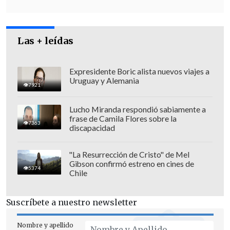
nivel global
y que está en la
tercera y
última fase de pruebas
, obtuvo un
98 por
ciento de eficiencia en la inmunización
Las + leídas
de los individuos que la han recibido
.
Expresidente Boric alista nuevos viajes a
Uruguay y Alemania
7921
Lucho Miranda respondió sabiamente a
frase de Camila Flores sobre la
7363
discapacidad
"La Resurrección de Cristo" de Mel
Gibson confirmó estreno en cines de
5374
Chile
Suscríbete a nuestro newsletter
Las primeras pruebas en Brasil
Nombre y apellido