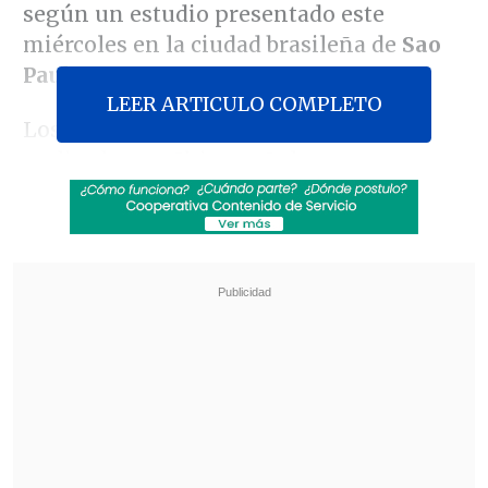
según un estudio presentado este
miércoles en la ciudad brasileña de
Sao
Paulo
.
LEER ARTICULO COMPLETO
Los resultados de los ensayos clínicos
realizados en China señalaron que tan
solo un 5,3 por ciento de los vacunados
registró efectos adversos
, todos de "
baja
gravedad
", según explicó en una rueda
de prensa
Joao Doria
, el gobernador del
estado de Sao Paulo, donde también se
realizan pruebas con voluntarios de la
fórmula.
Revisa también
El cáncer que padece Joe Biden es "muy