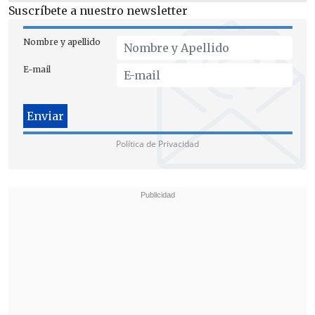
Suscríbete a nuestro newsletter
Nombre y apellido
E-mail
Política de Privacidad
[Vea también]
Ojos que Sí Ven: La salud
mental de niños, niñas y adolescentes
También pueden presentarse
alteraciones cognitivas que afectan la
funcionalidad diaria
, como "problemas
asociados a la memoria, concentración e
incluso comprensión de los hechos que