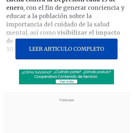
enero
, con el fin de generar conciencia y
educar a la población sobre la
importancia del cuidado de la salud
mental, así como
visibilizar el impacto
de la enfermedad, que afecta a más de
LEER ARTICULO COMPLETO
300 millones de personas en el mundo
.
En Chile, se estima que una de cada siete
personas presenta síntomas moderados
o severos
de este trastorno. Según la
última encuesta nacional de salud del
Minsal,
un 6,2% sufre de esta patología,
pero sólo un 1,6% se encuentra en
tratamiento, pese a que
es parte de las
garantías GES
. En tanto, el 15,8% se
encuentra en condición de "sospecha de