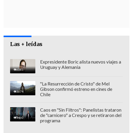
mantienen en el tiempo, casi a diario y
durante gran parte del día
, y se
acompañan de una sensación
persistente de vacío, pueden constituir
las
primeras señales de depresión
".
Las + leídas
Otro indicador relevante es "
la perdida
de interés y/o placer por las actividades
Expresidente Boric alista nuevos viajes a
Uruguay y Alemania
con las que antes podíamos conectar y
6085
disfrutar
, pero que ya no nos parecen
"La Resurrección de Cristo" de Mel
interesantes y nos distanciamos de ellas.
Gibson confirmó estreno en cines de
3674
Chile
Existe una tendencia progresiva al
aislamiento social", añadió la facultativa.
Caos en "Sin Filtros": Panelistas trataron
de "carnicero" a Crespo y se retiraron del
3460
programa