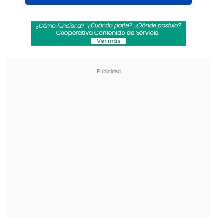
Matt y Maria Raine
presentaron la
querella legal en el Tribunal Superior de
California en San Francisco, en nombre
de su hijo,
Adam Raine
, quien falleció en
abril pasado, según informó su abogado
Jay Edelson.
Revisa también
Revolución científica: un sistema de IA creó,
desde cero, genomas funcionales para
combatir bacterias resistentes
"GTA VI" llega a Netflix con inesperado
anuncio
La querella legal de cerca de 40 páginas