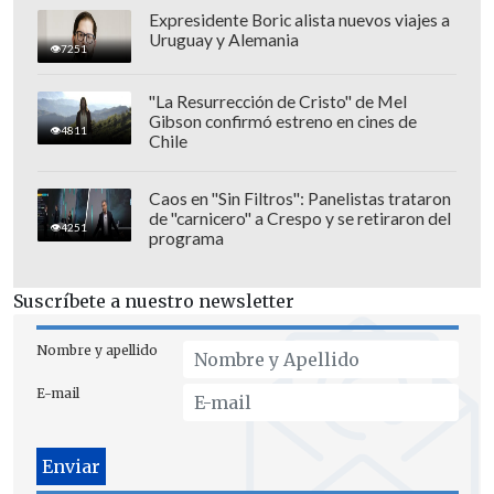
Expresidente Boric alista nuevos viajes a
Uruguay y Alemania
7251
"La Resurrección de Cristo" de Mel
Gibson confirmó estreno en cines de
4811
Chile
Caos en "Sin Filtros": Panelistas trataron
de "carnicero" a Crespo y se retiraron del
4251
programa
"Lo que este caso pondrá en tela de juicio
es hasta qué punto OpenAI y Sam
Suscríbete a nuestro newsletter
Altman se apresuraron a comercializar la
entonces más reciente versión de
Nombre y apellido
ChatGPT (GPT-4º), a pesar de los
E-mail
evidentes problemas de seguridad",
señaló Edelson en un mensaje en X.
El abogado destacó que la demanda busca