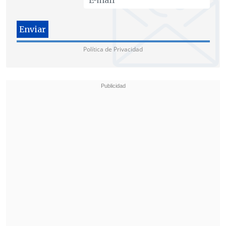
Política de Privacidad
"Es genial ver la colaboración entre
industrias. Esperamos establecer el
estándar de transparencia para la era
de la IA
", concluyó.
Según el directivo, esta marca de agua
invisible al ojo humano ya ha etiquetado
más de
100.000 millones de imágenes y
vídeos
desde su lanzamiento hace tres
años.