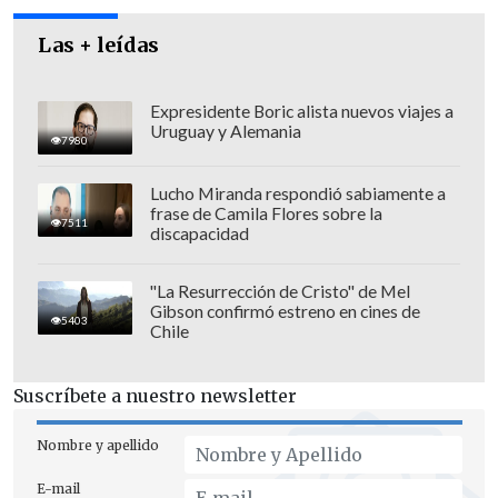
líder de Meta, Mark Zuckerberg; y el
Las + leídas
director ejecutivo de Nvidia, Jensen
Huang, ya que, según bromeó, él "no
Expresidente Boric alista nuevos viajes a
come hamburguesas".
Uruguay y Alemania
7980
Asimismo, anunció que OpenAI, Kakao y
Lucho Miranda respondió sabiamente a
ElevenLabs también están adoptando
frase de Camila Flores sobre la
7511
SynthID, al igual que Nvidia lo hizo el
discapacidad
año pasado.
"La Resurrección de Cristo" de Mel
Gibson confirmó estreno en cines de
5403
Chile
Suscríbete a nuestro newsletter
Nombre y apellido
E-mail