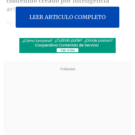
contenido creado por inteligencia
artificial (IA).
LEER ARTICULO COMPLETO
"Estamos expandiendo tanto las
credenciales de contenido como la
verificación de
SynthID
-una marca de
agua invisible para el ojo humano- a la
búsqueda de Google y a Chrome. Eso
significa que puedes simplemente usar
Circle to Search en una imagen o hacer
clic derecho en Chrome
y preguntar:
'¿Fue esto generado con IA?'
Y obtendrás
una respuesta clara junto con otro
contexto útil", anotó el directivo, que fue
el encargado de desvelar esta novedad.