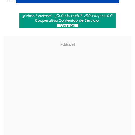
Róterdam, Países Bajos
, que impuso dos
multas por más de 1,1 millones de euros a
Epic Games
, creador del juego, y
respaldando a decisión previa de la
Autoridad Neerlandesa para
Consumidores y Mercados.
Revisa también
Revolución científica: un sistema de IA creó,
desde cero, genomas funcionales para
combatir bacterias resistentes
"GTA VI" llega a Netflix con inesperado
anuncio
"El tribunal coincide en que la publicidad