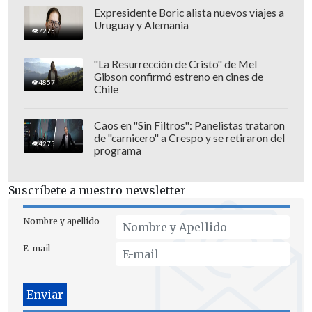
el mundo, estas compras le proporcionan
Expresidente Boric alista nuevos viajes a
Uruguay y Alemania
a la compañía ingresos anuales de varios
7275
miles de millones de dólares.
"La Resurrección de Cristo" de Mel
Gibson confirmó estreno en cines de
4857
Chile
Caos en "Sin Filtros": Panelistas trataron
de "carnicero" a Crespo y se retiraron del
4275
programa
Suscríbete a nuestro newsletter
Nombre y apellido
E-mail
Según el tribunal, mensajes y botones