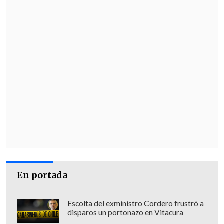
6
Cybermonday
7
Censo 2017
8
Sismología Chile
9
Latam
10
Doble Tentación
En portada
Escolta del exministro Cordero frustró a
Cómo...
disparos un portonazo en Vitacura