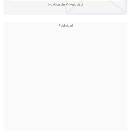
búsqueda en Chile durante 2017:
Política de Privacidad
Tendencias de Búsqueda
1
Servel
2
Ignacio Lastra
3
Bono marzo
4
Cyberday
5
Copa Confederaciones