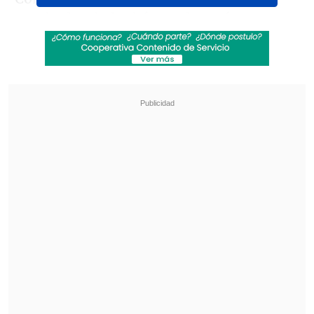
resultados de las búsquedas más
populares de los chilenos. Casi siempre
era
el bono marzo
, un tema transversal,
pero en 2017 hubo dos conceptos que lo
superaron.
Se trata de
Servel
, algo lógico en un año
electoral y los vocales de mesa, e
Ignacio
Lastra
, por el traumático accidente que
sufrió con Julia Fernández en
Providencia, donde resultó con gran
parte de su cuerpo quemado.
Revisa también
SuperGeek en Cooperativa: El trabajo en