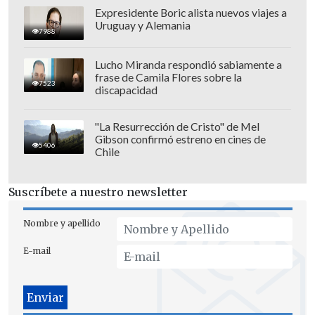
Spacey, y la flamante futura esposa del
Expresidente Boric alista nuevos viajes a
Príncipe Harry,
Meghan Markle
.
Uruguay y Alemania
7988
Lucho Miranda respondió sabiamente a
frase de Camila Flores sobre la
7523
discapacidad
"La Resurrección de Cristo" de Mel
Gibson confirmó estreno en cines de
5406
Chile
Suscríbete a nuestro newsletter
Nombre y apellido
E-mail
A continuación, te invitamos a revisar las
listas con las mayores tendencias de