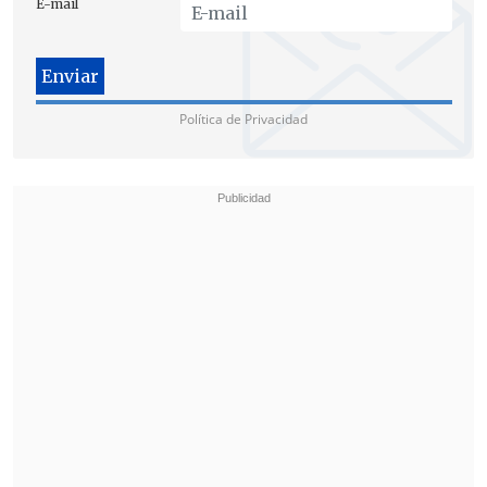
E-mail
Este proyecto, que
regula la protección y
el tratamiento de los datos personales y
crea la Agencia de Protección de Datos
Personales
, actualmente se encuentra en
Política de Privacidad
su primer trámite constitucional en el
Senado.
En tanto, el
proyecto de Ley de Delitos
Informáticos
fue ingresado por el
Gobierno de Sebastián Piñera el pasado
25 de octubre y también está en su
primer trámite constitucional. El texto
busca reemplazar a la actual normativa –
promulgada en 1993 – como parte de la
Estrategia Nacional de Ciberseguridad,
para cuya implementación se nombró en