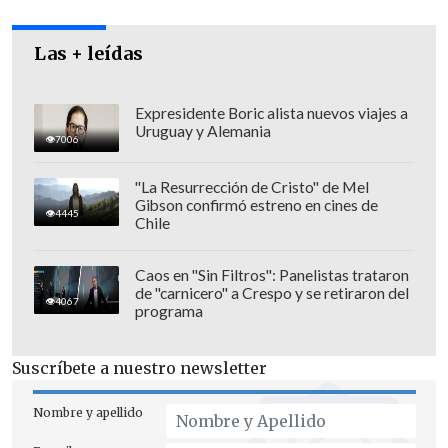
Las + leídas
Expresidente Boric alista nuevos viajes a
Uruguay y Alemania
7006
"La Resurrección de Cristo" de Mel
Gibson confirmó estreno en cines de
4445
Chile
No obstante,
sigue pendiente la
aprobación del proyecto de ley que
Caos en "Sin Filtros": Panelistas trataron
de "carnicero" a Crespo y se retiraron del
modifica sustancialmente la Ley 19.628
,
4067
programa
que recoge muchas de las inquietudes y
propuestas manifestadas por distintos
Suscríbete a nuestro newsletter
académicos, expertos, organizaciones de
la sociedad civil y organismos públicos.
Nombre y apellido