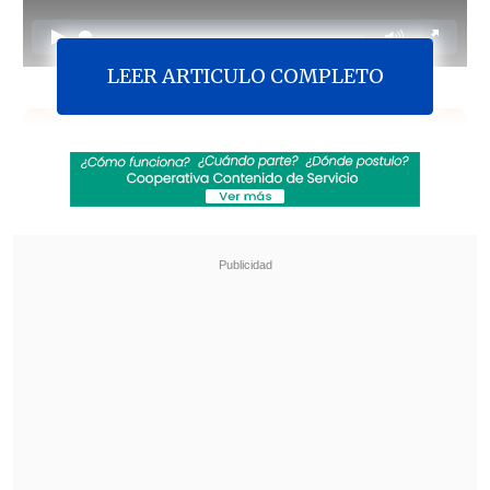
LEER ARTICULO COMPLETO
Revisa también
"GTA VI" llega a Netflix con inesperado
anuncio
Rapero español Keyblade prepara su regreso
a Chile: "El público chileno es brutal"
El senador
Kenneth Pugh
(Renovación
Nacional) dijo este martes en
Cooperativa que
prevé que los proyectos
de ley que buscan evitar y sancionar
delitos informáticos -uno- y regular la