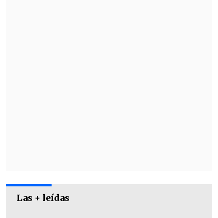
¿Qué es lo que hará a partir del 26 de
junio con los datos de las personas que
usan estas redes?
Lo que dice la compañía es que podrá
Las + leídas
utilizar desde esa fecha el contenido