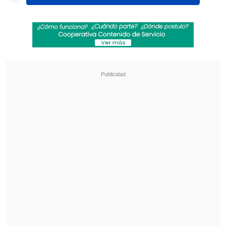
claves para controlar nuestros datos.
Revisa también
"GTA VI" llega a Netflix con inesperado
anuncio
Rapero español Keyblade prepara su regreso
a Chile: "El público chileno es brutal"
¿Qué redes tiene actualmente Meta?
Es la empresa propietaria de
Facebook,
Facebook Messenger, Instagram,
Threads y WhatsApp
.