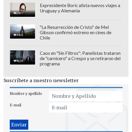
compartido en sus redes, como
Expresidente Boric alista nuevos viajes a
publicaciones, también fotos con
Uruguay y Alemania
6967
descripciones, para desarrollar su
inteligencia artificial y generativa, es
"La Resurrección de Cristo" de Mel
Gibson confirmó estreno en cines de
decir, para entrenarla.
4406
Chile
¿Y qué pasa si no estoy en las redes
Caos en "Sin Filtros": Panelistas trataron
sociales?
de "carnicero" a Crespo y se retiraron del
4028
programa
No te quedas fuera. Meta asegura que
podrá incluso procesar información
Suscríbete a nuestro newsletter
sobre este grupo de personas, aunque no
tengan siquiera un perfil
en ninguna de
Nombre y apellido
sus aplicaciones, pero que aparezcan en
E-mail
imágenes o textos de algunas personas
usuarias.
Lo único que quedaría protegido son los