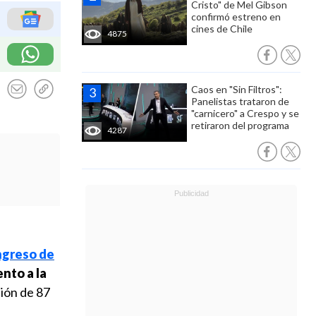
Cristo" de Mel Gibson
confirmó estreno en
cines de Chile
4875
Caos en "Sin Filtros":
Panelistas trataron de
"carnicero" a Crespo y se
retiraron del programa
4287
ngreso de
nto a la
ción de 87