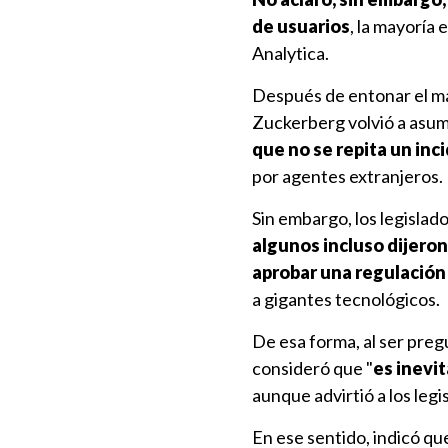
de usuarios
, la mayoría
Analytica.
Después de entonar el ma
Zuckerberg volvió a asum
que no se repita un inc
por agentes extranjeros.
Sin embargo, los legisla
algunos incluso dijeron 
aprobar una regulación 
a gigantes tecnológicos.
De esa forma, al ser pre
consideró que "
es inevi
aunque advirtió a los le
En ese sentido, indicó qu