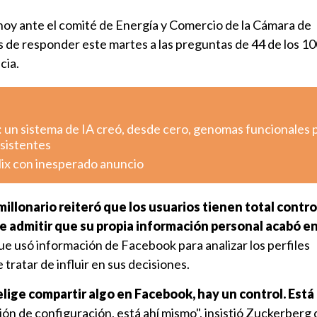
y ante el comité de Energía y Comercio de la Cámara de
de responder este martes a las preguntas de 44 de los 10
cia.
: un sistema de IA creó, desde cero, genomas funcionales 
esistentes
lix con inesperado anuncio
 millonario reiteró que los usuarios tienen total contro
ue admitir que su propia información personal acabó 
que usó información de Facebook para analizar los perfiles
 tratar de influir en sus decisiones.
lige compartir algo en Facebook, hay un control. Está 
ión de configuración, está ahí mismo", insistió Zuckerberg