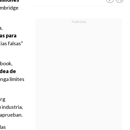
Cambridge
a,
as para
ias falsas"
ebook,
idea de
nga límites
erg
 industria,
 aprueban.
las