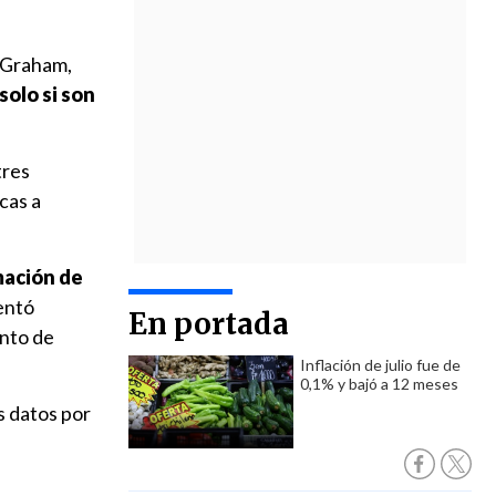
y Graham,
solo si son
tres
cas a
.
mación de
mentó
En portada
ento de
Inflación de julio fue de
0,1% y bajó a 12 meses
s datos por