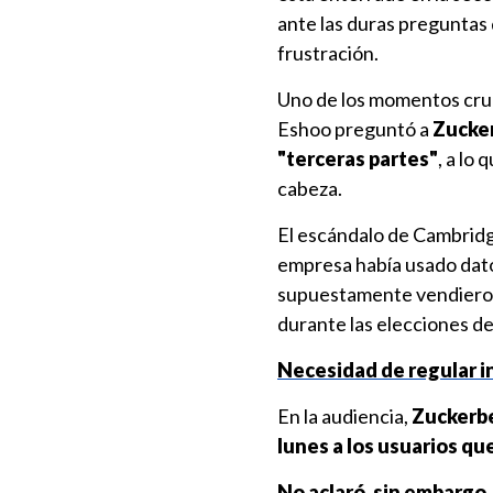
ante las duras preguntas 
frustración.
Uno de los momentos cruc
Eshoo preguntó a
Zucker
"terceras partes"
, a lo
cabeza.
El escándalo de Cambridg
empresa había usado dato
supuestamente vendieron,
durante las elecciones d
Necesidad de regular i
En la audiencia,
Zuckerbe
lunes a los usuarios q
No aclaró, sin embargo,