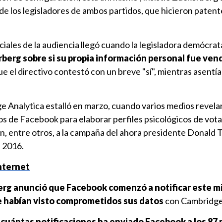
de los legisladores de ambos partidos, que hicieron patent
iales de la audiencia llegó cuando la legisladora demócra
berg sobre si su propia información personal fue ven
 que el directivo contestó con un breve "sí", mientras asentía
e Analytica estalló en marzo, cuando varios medios revela
s de Facebook para elaborar perfiles psicológicos de vot
 entre otros, a la campaña del ahora presidente Donald
e 2016.
nternet
rg anunció que Facebook comenzó a notificar este 
ue habían visto comprometidos sus datos
con Cambridge 
 cuántas notificaciones ha enviado Facebook a los 87 