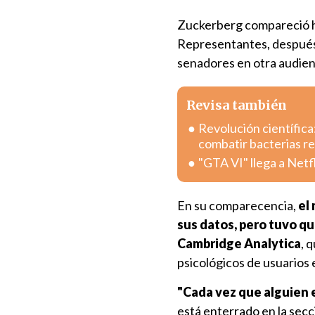
Zuckerberg compareció ho
Representantes, después 
senadores en otra audien
Revisa también
Revolución científica
combatir bacterias r
"GTA VI" llega a Netf
En su comparecencia,
el
sus datos, pero tuvo q
Cambridge Analytica
, 
psicológicos de usuarios e
"Cada vez que alguien e
está enterrado en la secc