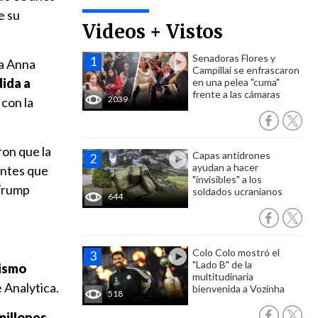
e su
Videos + Vistos
Senadoras Flores y
ta Anna
Campillai se enfrascaron
dida a
en una pelea "cuma"
frente a las cámaras
2039
 con la
ron que la
Capas antidrones
ayudan a hacer
antes que
"invisibles" a los
 Trump
soldados ucranianos
644
Colo Colo mostró el
"Lado B" de la
mismo
multitudinaria
Analytica.
bienvenida a Vozinha
518
millones