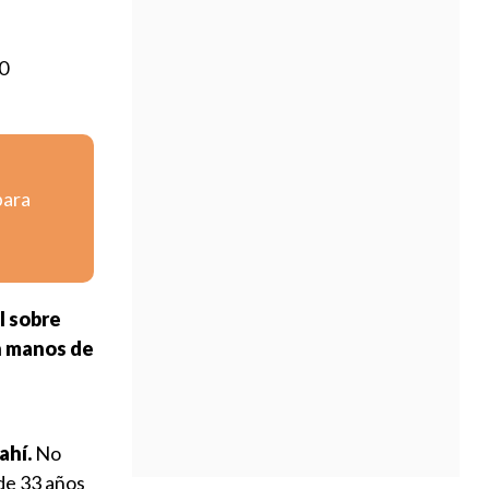
0
para
l sobre
en manos de
ahí.
No
 de 33 años