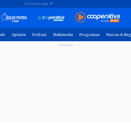
Escucha aquí ▼
ndo
Opinión
Podcast
Multimedia
Programas
Marcas & Neg