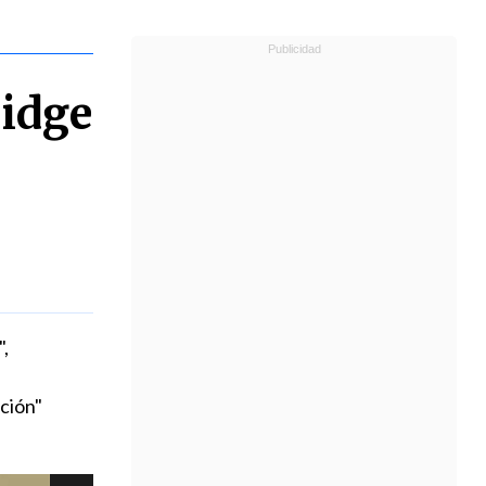
idge
,
ción"