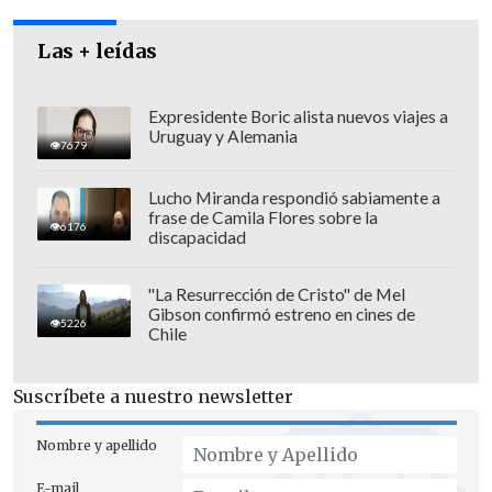
Las + leídas
Expresidente Boric alista nuevos viajes a
Uruguay y Alemania
7679
Lucho Miranda respondió sabiamente a
frase de Camila Flores sobre la
6176
discapacidad
"La Resurrección de Cristo" de Mel
Gibson confirmó estreno en cines de
5226
Chile
Rossi "está haciendo un planteamiento
Suscríbete a nuestro newsletter
serio"
Jiménez calificó como "serio" el
proyecto de ley sobre matrimonio
Nombre y apellido
homosexual
que anunció este domingo
E-mail