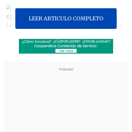
El dirigente se refirió en
Cooperativa
a
LEER ARTICULO COMPLETO
las declaraciones del cardenal Francisco
Javier Errázuriz, que rechazó en duros
términos las uniones entre personas del
mismo sexo.
Revisa también
Tras exitoso ahorro de energía, la NASA
extendió la vida útil de la Voyager 2
Niña de 11 años murió por hantavirus en
Rengo
"Da cuenta de la violencia y de lo