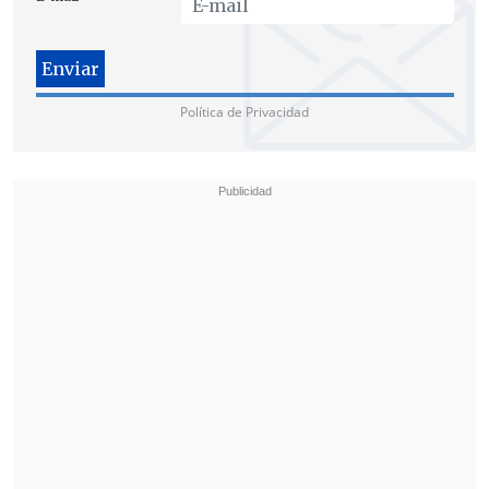
el senador del PS Fulvio Rossi.
"Con Fulvio Rossi tenemos una larga
tradición de trabajo. El siempre ha sido
Política de Privacidad
uno de los parlamentarios que ha
respaldado las iniciativas y la
promoción y la defensa de los derechos
humanos de las minorías sexuales, por
lo que tenemos confianza que está
haciendo un planteamiento serio",
manifestó.
El dirigente pidió pasar "de los discursos
a los hechos", recalcando que
"llevamos
dos períodos presidenciales discutiendo
las uniones civiles y los mismos que se
han pronunciado favorablemente no lo