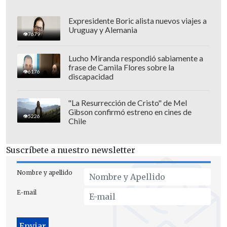
Expresidente Boric alista nuevos viajes a
Uruguay y Alemania
7679
Lucho Miranda respondió sabiamente a
frase de Camila Flores sobre la
6176
discapacidad
"La Resurrección de Cristo" de Mel
Gibson confirmó estreno en cines de
5226
Chile
Suscríbete a nuestro newsletter
A lo largo de su historia, el festival ha
atraído a
más de 5.000 cineastas y 450
Nombre y apellido
obras de más de 50 países y regiones
, así
E-mail
como a
dos millones de turistas
nacionales y extranjeros.