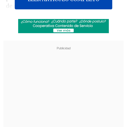
de China obras de países y regiones
como
Nigeria, Irak, Noruega, Japón,
Irán, Brasil, Singapur y Bulgaria
,
además de varias cintas chinas. Más de la
mitad de los filmes tendrán su estreno
en Asia durante el evento, mientras que
para el 30 por ciento será su premier a
nivel mundial.
Revisa también
Hogar de Cristo busca emprendedores para
mejorar la vida de adultos mayores
Crecer, aprender y jugar: el acompañamiento
que transforma la infancia en Pequeño
Cottolengo