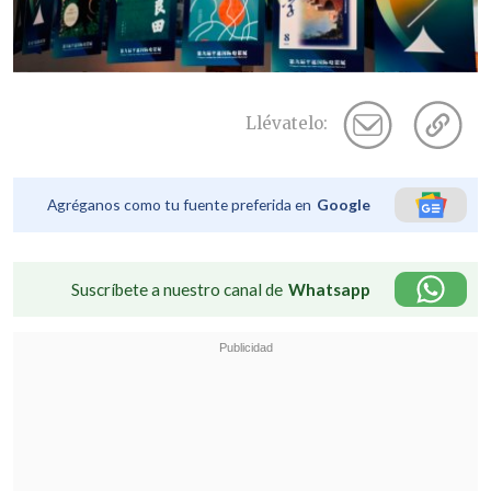
Llévatelo:
Agréganos como tu fuente preferida en
Google
Suscríbete a nuestro canal de
Whatsapp