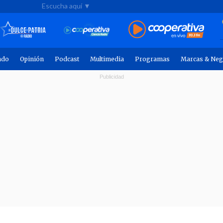
Escucha aquí ▼
ndo
Opinión
Podcast
Multimedia
Programas
Marcas & Neg