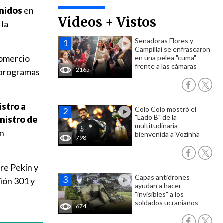
Unidos
en
Videos + Vistos
 la
Senadoras Flores y
Campillai se enfrascaron
comercio
en una pelea "cuma"
frente a las cámaras
2165
o programas
stro a
Colo Colo mostró el
"Lado B" de la
nistro de
multitudinaria
en
bienvenida a Vozinha
798
re Pekín y
Capas antidrones
ión 301 y
ayudan a hacer
"invisibles" a los
soldados ucranianos
674