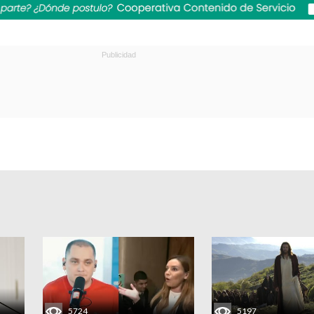
5724
5197