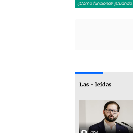
Las + leídas
7593