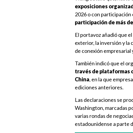
exposiciones organizad
2026 o con participación 
participación de más d
El portavoz añadió que e
exterior, la inversión y 
de conexión empresarial 
También indicó que el or
través de plataformas 
China
, en la que empres
ediciones anteriores.
Las declaraciones se pro
Washington, marcadas por
varias rondas de negociac
estadounidense a parte d