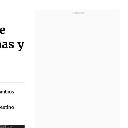
e
nas y
cambios
destino