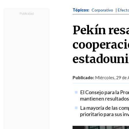
Tópicos:
Corporativo
| Efect
Pekín resa
cooperaci
estadoun
Publicado:
Miércoles, 29 de 
El Consejo para la Pr
mantienen resultados n
La mayoría de las com
prioritario para sus in