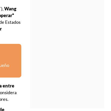
T),
Wang
operar"
 de Estados
r
queño
a entre
considera
ores.
de