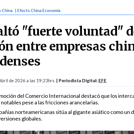
o China
| Efecto China Economía
ltó "fuerte voluntad" d
ón entre empresas chi
idenses
Abril de 2026 a las 19:23hrs.
| Periodista Digital:
EFE
omoción del Comercio Internacional destacó que los inter
otables pese a las fricciones arancelarias.
pañías norteamericanas sitúa al gigante asiático como un 
versiones globales.