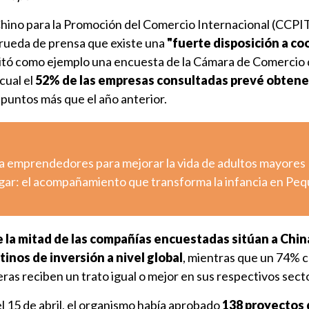
Chino para la Promoción del Comercio Internacional (CCPI
 rueda de prensa que existe una
"fuerte disposición a co
citó como ejemplo una encuesta de la Cámara de Comercio
cual el
52% de las empresas consultadas prevé obtene
s puntos más que el año anterior.
a emprendedores para mejorar la vida de adultos mayores
ugar: el acompañamiento que transforma la infancia en Pe
 la mitad de las compañías encuestadas sitúan a Chin
tinos de inversión a nivel global
, mientras que un 74% 
ras reciben un trato igual o mejor en sus respectivos sect
l 15 de abril, el organismo había aprobado
138 proyectos 