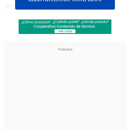
Desafiando el viento y la nieve,
los
investigadores de la Academia de
Ciencias de China (ACCh) trabajaron
incansablemente durante más de un
mes en la cumbre del glaciar Purog
Kangri,
ubicado en el distrito de Tsonyi,
el de mayor altura de China al
sobrepasar en promedio los 5.000 metros
sobre el nivel del mar, perteneciente a la
región autónoma de Xizang.
Revisa también
Rockódromo en Cooperativa: La previa del Día
del Rock Chileno
Ojos que Sí Ven: El rol social de la Funeraria