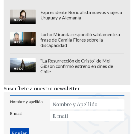
Expresidente Boric alista nuevos viajes a
Uruguay y Alemania
7980
Lucho Miranda respondió sabiamente a
frase de Camila Flores sobre la
7511
discapacidad
"La Resurrección de Cristo" de Mel
Gibson confirmó estreno en cines de
5403
Chile
"El núcleo de hielo más largo que se
extrajo aquí tiene características
Suscríbete a nuestro newsletter
geográficas y climáticas únicas y
registra información de largo plazo
Nombre y apellido
sobre el clima y el medio ambiente para
E-mail
el área", explicó
Xu Baiqing
, subdirector
del Instituto de Investigación de la