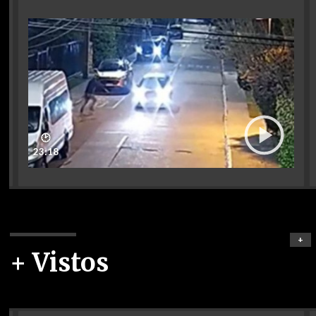
🕑
23:18
+
+ Vistos