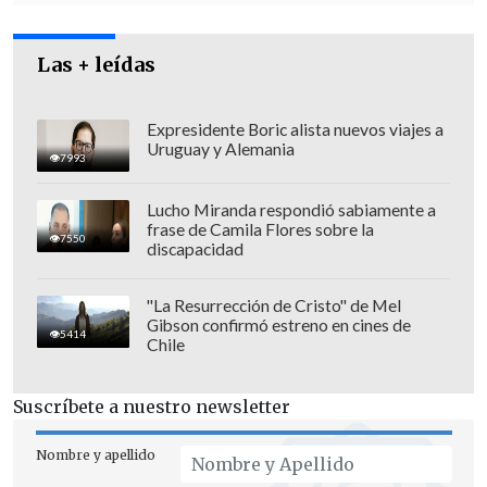
Especial énfasis le dieron a que el
Las + leídas
escritor y cronista nunca recibió el
Premio Nacional de Literatura.
Expresidente Boric alista nuevos viajes a
Uruguay y Alemania
7993
"
Lindo y justo hubiese sido que se
llevará el Premio Nacional de
Lucho Miranda respondió sabiamente a
Literatura
. Esta será otra de las deudas
frase de Camila Flores sobre la
7550
discapacidad
de Chile. Pero sea como sea, Pedro ha
pasado a la historia", manifestaron,
"La Resurrección de Cristo" de Mel
agregando que "Despedimos a un
Gibson confirmó estreno en cines de
5414
Chile
grande, al que las
élites intelectuales y
académicas siempre miraron con
Suscríbete a nuestro newsletter
sospecha
, pero que terminaron por
reconocer su creatividad literaria, una
Nombre y apellido
pluma que nunca fue moda, sino que arte