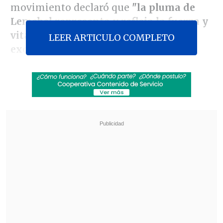
movimiento declaró que
"la pluma de
Lemebel representa y refleja la fuerza y
vitalidad de los marginados, de los
LEER ARTICULO COMPLETO
excluidos"
.
Revisa también
Seremi de las Culturas es acusado de censurar
presentación de libro sobre Colonia Dignidad y
Auschwitz
Fuertes recortes y nuevas modalidades:
Confirman cambios para Fondos Cultura 2027
El Movilh destacó la importancia del
legado del autor para el país, quien
resaltó por "
su estilo u apuesta literaria