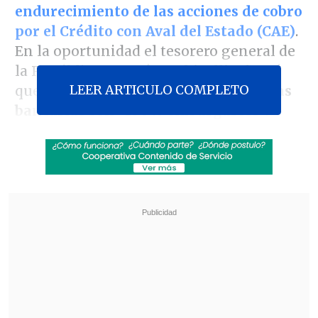
endurecimiento de las acciones de cobro
por el Crédito con Aval del Estado (CAE)
.
En la oportunidad el tesorero general de
la República,
Hernán Nobizelli
, afirmó
LEER ARTICULO COMPLETO
que
los sueldos depositados en cuentas
bancarias son "100% embargables"
.
Según se reveló, en la actualidad
563 mil
personas mantienen deudas con el fisco
,
y el Estado ya ha judicializado al 16% de
ellas
. La mayor controversia radica en la
retención de fondos en cuentas
bancarias, que ya afecta a cerca de 1.500
deudores.
Revisa también