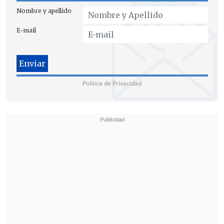
Nombre y apellido
E-mail
Política de Privacidad
La Tesorería aclara que el sueldo pierde su carácter de
inembargable al mezclarse con otros fondos en la cuenta
corriente. (FOTO: ATON)
Asimismo, Nobizelli afirmó que "
la
implicancia que tiene esto es
equivalente a 10 hospitales de alta
complejidad como el que se está