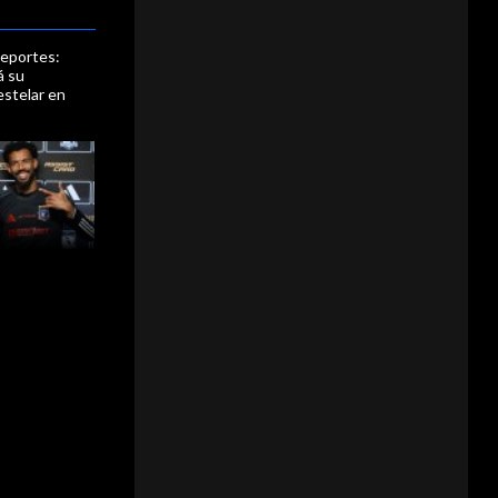
eportes:
á su
estelar en