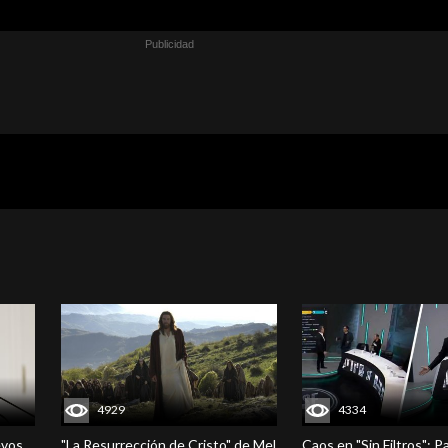
4929
4334
evos
"La Resurrección de Cristo" de Mel
Caos en "Sin Filtros": P