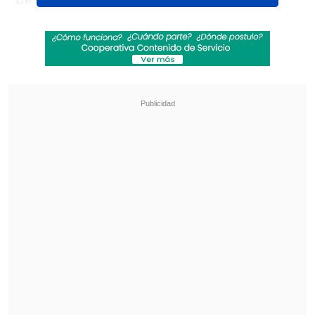
12:00 horas locales, 06:00 de Chile, del
sábado 11 de abril, con una competencia
de cuatro horas en el circuito de
Nordschleife.
Este evento sirve como
preparación para las 24 Horas de
Nürburgring, con gran expectación por
la participación del múltiple campeón
de la F1, Max Verstappen, la que se
desarrollará entre el 14 y 17 de mayo.
Revisa también
La programación de la fecha 18 de la Liga de
Primera
La FIFA admitió errores en su propuesta de
privatizar el Mundial y advirtió que no tolerará