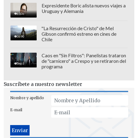
terminar la competencia. Vamos a seguir
Expresidente Boric alista nuevos viajes a
Uruguay y Alemania
trabajando en el setup del Porsche 911
6106
hasta mañana (viernes). El clima se ve
"La Resurrección de Cristo" de Mel
muy positivo. Es primavera, pero parece
Gibson confirmó estreno en cines de
3690
verano acá, así que hay que aprovechar
Chile
esta instancia", comentó desde Alemania
el piloto de 26 años.
Caos en "Sin Filtros": Panelistas trataron
de "carnicero" a Crespo y se retiraron del
3465
programa
Suscríbete a nuestro newsletter
Nombre y apellido
E-mail