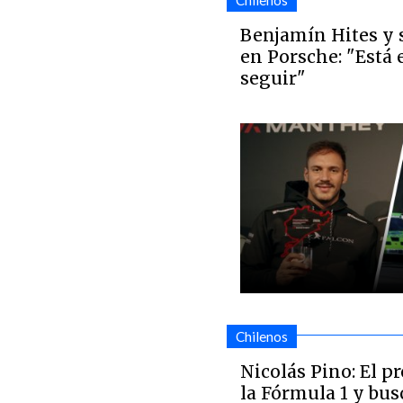
Chilenos
Benjamín Hites y 
en Porsche: "Está
seguir"
Chilenos
Nicolás Pino: El p
la Fórmula 1 y bu