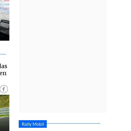
las
 en
Rally Mobil