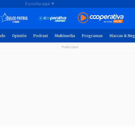
Escucha aquí ▼
ndo
Opinión
Podcast
Multimedia
Programas
Marcas & Neg