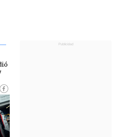
dió
y