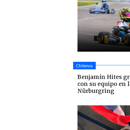
Chilenos
Benjamín Hites g
con su equipo en l
Nürburgring