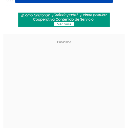
Victor Wembanyama
. Pese a que Spurs
llegó a remontar una desventaja de 14
puntos en el último cuarto, el talento de
Jalen Brunson terminó por inclinar la
balanza.
Revisa también
¿Qué partido será transmitido por TV abierta
en la fecha 18 de la Liga de Primera?
Coquimbo Unido quiere estirar su hegemonía
en el clásico ante La Serena
El base de la visita anotó el tiro libre
decisivo restando escasos segundos,