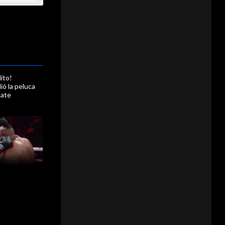
ito!
ó la peluca
bate