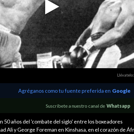
Play
Video
Llévatelo:
Agréganos como tu fuente preferida en
Google
Suscríbete a nuestro canal de
Whatsapp
 50 años del 'combate del siglo' entre los boxeadores
Ali y George Foreman en Kinshasa, en el corazón de Áfr