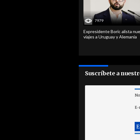
7979
Expresidente Boric alista nu
viajes a Uruguay y Alemania
Suscríbete a nuest
No
E-