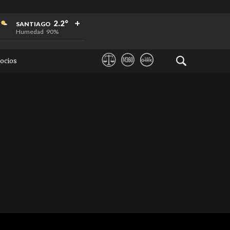
+
+
+
2.2°
SANTIAGO
Humedad
90%
ocios