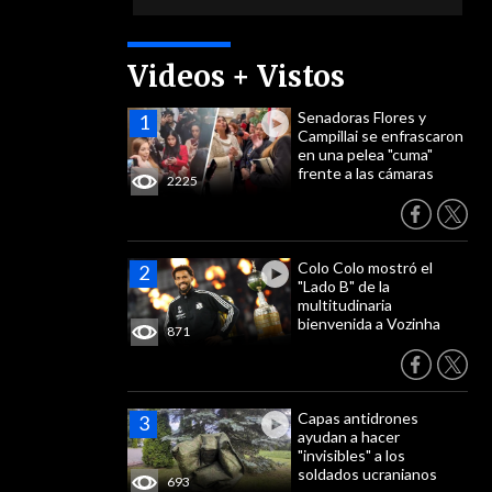
Videos + Vistos
Senadoras Flores y
Campillai se enfrascaron
en una pelea "cuma"
frente a las cámaras
2225
Colo Colo mostró el
"Lado B" de la
multitudinaria
bienvenida a Vozinha
871
Capas antidrones
ayudan a hacer
"invisibles" a los
soldados ucranianos
693