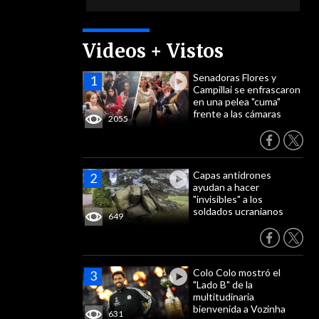
Videos + Vistos
Senadoras Flores y
Campillai se enfrascaron
en una pelea "cuma"
frente a las cámaras
2055
Capas antidrones
ayudan a hacer
"invisibles" a los
soldados ucranianos
649
Colo Colo mostró el
"Lado B" de la
multitudinaria
bienvenida a Vozinha
631