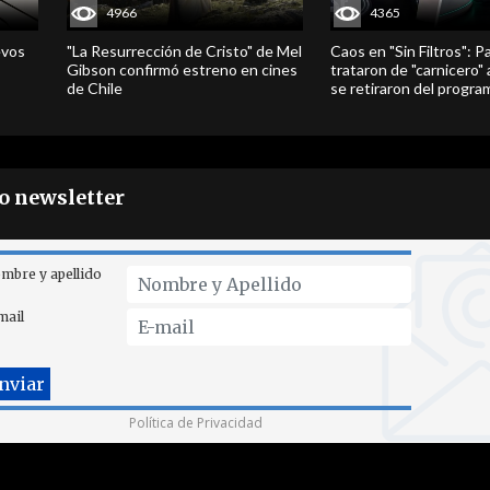
4966
4365
evos
"La Resurrección de Cristo" de Mel
Caos en "Sin Filtros": P
Gibson confirmó estreno en cines
trataron de "carnicero"
de Chile
se retiraron del progra
ro newsletter
mbre y apellido
mail
Política de Privacidad