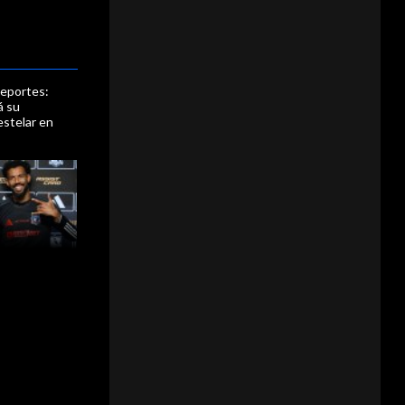
eportes:
á su
estelar en