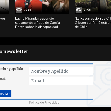
7516
5406
evos
Lucho Miranda respondió
"La Resurrección de Cri
sabiamente a frase de Camila
Gibson confirmó estren
Flores sobre la discapacidad
de Chile
ro newsletter
mbre y apellido
mail
Política de Privacidad