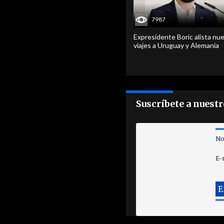
7987
Expresidente Boric alista nu
viajes a Uruguay y Alemania
Suscríbete a nuest
No
E-