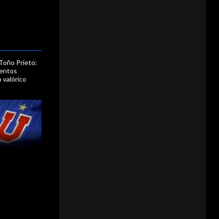
 Toño Prieto:
mentos
 valórico