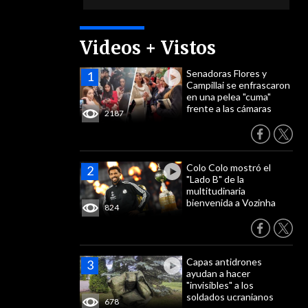
Videos + Vistos
Senadoras Flores y
Campillai se enfrascaron
en una pelea "cuma"
frente a las cámaras
2187
Colo Colo mostró el
"Lado B" de la
multitudinaria
bienvenida a Vozinha
824
Capas antidrones
ayudan a hacer
"invisibles" a los
soldados ucranianos
678