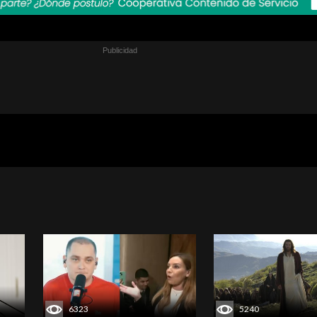
6323
5240