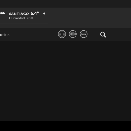
+
+
+
6.4°
SANTIAGO
Humedad
78%
ocios