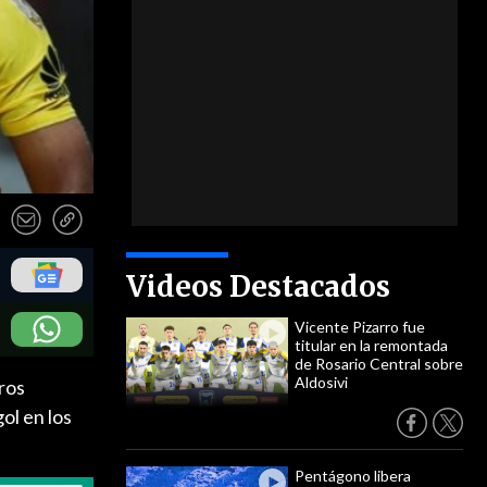
Videos Destacados
Vicente Pizarro fue
titular en la remontada
de Rosario Central sobre
Aldosivi
ros
ol en los
Pentágono libera