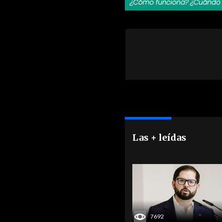
Las + leídas
7692