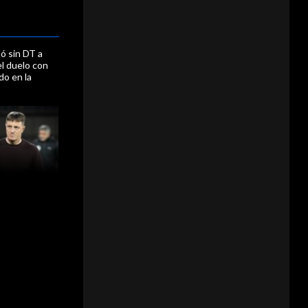
ó sin DT a
l duelo con
o en la