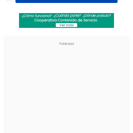
está obligado a colocar carteles en La
Bombonera durante el partido con la UC,
con los mensajes
"El respeto es titular".
Revisa también
Los resultados de la fecha 18 en la Liga de
Primera
[ESTADISTICAS] La tabla de posiciones de la
Liga de Primera en la fecha 18
Además, tendrá que
pagar otros 8.000
dólares adicionales
en multas por
distintos incumplimientos al Código
Disciplinario de Conmebol.