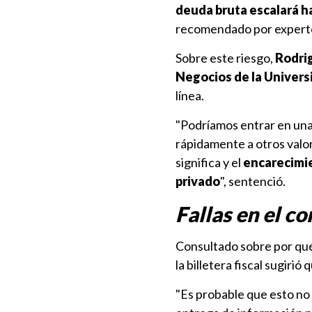
deuda bruta escalará ha
recomendado por experto
Sobre este riesgo,
Rodrig
Negocios de la Univer
línea.
"Podríamos entrar en una 
rápidamente a otros valo
significa y el
encarecimie
privado
", sentenció.
Fallas en el c
Consultado sobre por qué
la billetera fiscal sugirió 
"Es probable que esto no