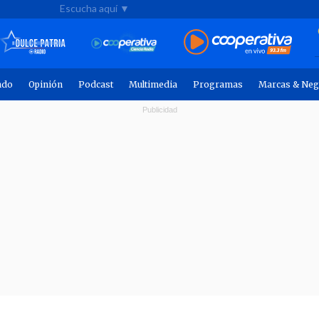
Escucha aquí ▼
ndo
Opinión
Podcast
Multimedia
Programas
Marcas & Neg