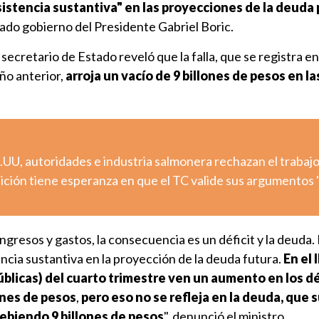
istencia sustantiva" en las proyecciones de la deuda 
ado gobierno del Presidente Gabriel Boric.
secretario de Estado reveló que la falla, que se registra en
ño anterior,
arroja un vacío de 9 billones de pesos en la
UU, autoridades e industria salmonera rechazan el trabaj
ión tiene esperanza en que el TC valide sus argumentos "
gresos y gastos, la consecuencia es un déficit y la deuda
cia sustantiva en la proyección de la deuda futura.
En el 
blicas) del cuarto trimestre ven un aumento en los dé
ones de pesos
,
pero eso no se refleja en la deuda, que 
biendo 9 billones de pesos
", denunció el ministro.