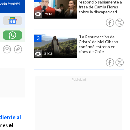
respondió sabiamente a
ción impidió
frase de Camila Flores
sobre la discapacidad
7513
"La Resurrección de
Cristo" de Mel Gibson
confirmó estreno en
cines de Chile
5403
diente al
unes
el