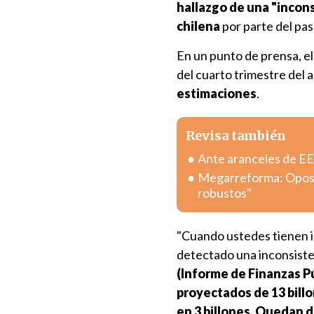
hallazgo de una "incons
chilena
por parte del pas
En un punto de prensa, el 
del cuarto trimestre del a
estimaciones
.
Revisa también
Ante aranceles de EE.
Megarreforma: Oposic
robustos"
"Cuando ustedes tienen in
detectado una inconsisten
(Informe de Finanzas Pú
proyectados de 13 bill
en 3 billones
.
Quedan de