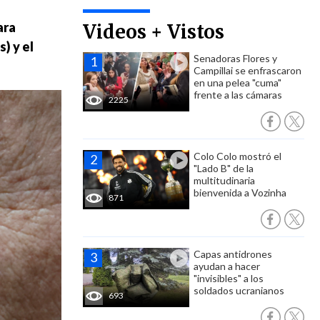
ara
Videos + Vistos
s)
y el
Senadoras Flores y
Campillai se enfrascaron
en una pelea "cuma"
frente a las cámaras
2225
Colo Colo mostró el
"Lado B" de la
multitudinaria
bienvenida a Vozinha
871
Capas antidrones
ayudan a hacer
"invisibles" a los
soldados ucranianos
693