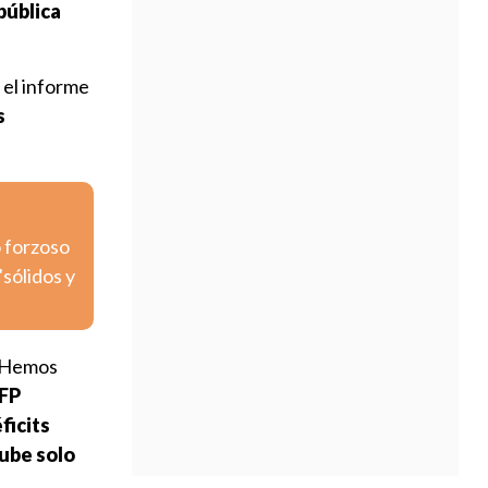
pública
 el informe
s
o forzoso
sólidos y
. Hemos
IFP
ficits
sube solo