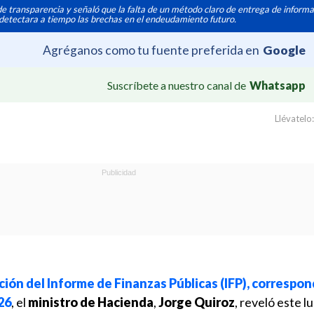
de transparencia y señaló que la falta de un método claro de entrega de informa
detectara a tiempo las brechas en el endeudamiento futuro.
Agréganos como tu fuente preferida en
Google
Suscríbete a nuestro canal de
Whatsapp
Llévatelo:
ación del Informe de Finanzas Públicas (IFP), correspon
26
, el
ministro de Hacienda
,
Jorge Quiroz
, reveló este l