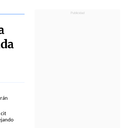
a
uda
erán
cit
dejando