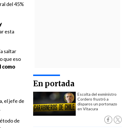
ral del 45%
y
ar esta
a saltar
ro que eso
al como
En portada
Escolta del exministro
Cordero frustró a
 el jefe de
disparos un portonazo
.
en Vitacura
método de