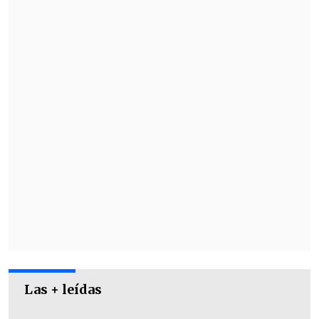
Las + leídas
Chile logró su segunda cifra, pero la