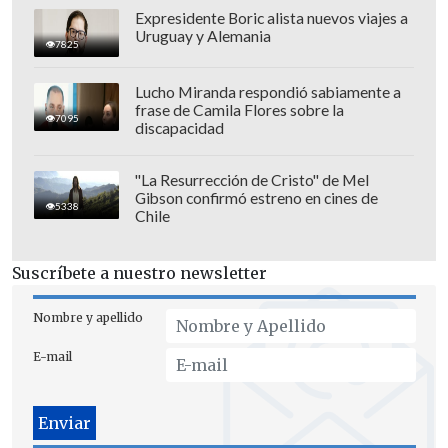
Expresidente Boric alista nuevos viajes a
"Vinotinto", que jugó de blanco, remó
Uruguay y Alemania
7825
hasta llegar al empate parcial de 2-2 a los
18', obra de Genlis Piñero.
Lucho Miranda respondió sabiamente a
frase de Camila Flores sobre la
7095
Sin embargo, los chilenos retomaron la
discapacidad
ventaja y sellaron el marcador en el
segundo tiempo mediante las
"La Resurrección de Cristo" de Mel
Gibson confirmó estreno en cines de
anotaciones de
Felipe Loyola (30') e
5338
Chile
Ignacio Silva (36')
.
Suscríbete a nuestro newsletter
Nombre y apellido
E-mail