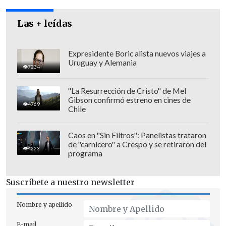
Las + leídas
Pese al empate, Cobreloa sigue siendo el
Expresidente Boric alista nuevos viajes a
líder de esta tabla acumulativa con 58
Uruguay y Alemania
7234
puntos, con sólo tres de ventaja sobre
Colo Colo, que este domingo podría darle
"La Resurrección de Cristo" de Mel
Gibson confirmó estreno en cines de
caza si vence a San Felipe en el Valle del
4769
Chile
Aconcagua. Los albos tienen, además, un
partido pendiente con Coquimbo Unido.
Caos en "Sin Filtros": Panelistas trataron
de "carnicero" a Crespo y se retiraron del
4223
programa
Los pupilos de Fernando Díaz volvieron a
Suscríbete a nuestro newsletter
enredar un encuentro que parecían tener
en el bolsillo, aunque esta vez el mérito
Nombre y apellido
correspondió exclusivamente al rival.
E-mail