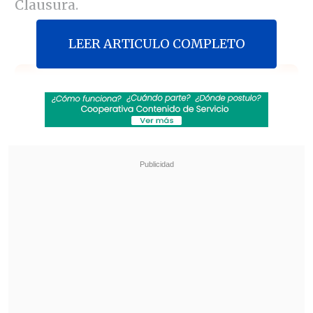
Clausura.
LEER ARTICULO COMPLETO
Revisa también
La UC quiere retomar el rumbo ante Cobresal
y sumar confianza antes de la visita a
Estudiantes
Matías Claro, presidente de Cruzados:
Soñamos con llegar a una final en la
Libertadores
Los naranjas sumaron así su quinto
encuentro consecutivo sin saber de
victorias y dejaron en el camino
importantes unidades, pensando no sólo