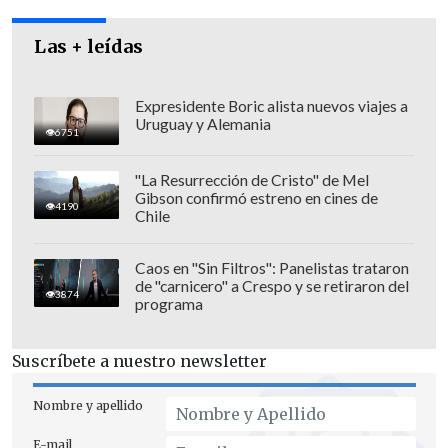
El juego ofensivo calameño continuó, y
Las + leídas
una buena acción colectiva de su línea de
ataque encontró nuevamente en el área a
Expresidente Boric alista nuevos viajes a
Uruguay y Alemania
Pérez para convertir el 2-0 a los 15'.
6751
"La Resurrección de Cristo" de Mel
Gibson confirmó estreno en cines de
4190
Chile
Cobreloa realizó un gran juego ofensivo,
pero por momentos descuidó su última
Caos en "Sin Filtros": Panelistas trataron
línea y eso fue aprovechado por los
de "carnicero" a Crespo y se retiraron del
3874
itálicos, que se basaron en su poderoso
programa
ataque para acercarse a la portería de
Carlos Ortega y descontar en el minuto
Suscríbete a nuestro newsletter
28, gracias a una buena definición del
Nombre y apellido
seleccionado nacional Humberto Suazo.
E-mail