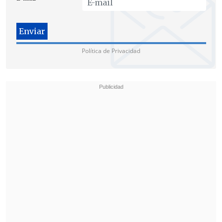
Los pupilos de Roberto Hernández se
acercaron y amenazaron con una
Política de Privacidad
reacción, especialmente en base a la
movilidad de Jaime González y la
siempre peligrosa presencia de Suazo,
pero Cobreloa reaccionó rápidamente y
volvió a aumentar la ventaja gracias a
José Luis Díaz, quien señaló el 3-1 a los
33' mediante un impecable tiro libre.
El choque comenzó a terminar como
expresión de lucha cuando Daniel Pérez
anotó su tercer tanto de la tarde al