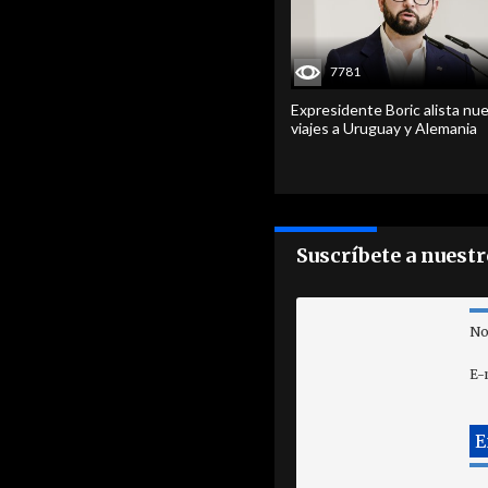
7781
Expresidente Boric alista nu
viajes a Uruguay y Alemania
Suscríbete a nuest
No
E-