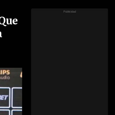
 Que
a