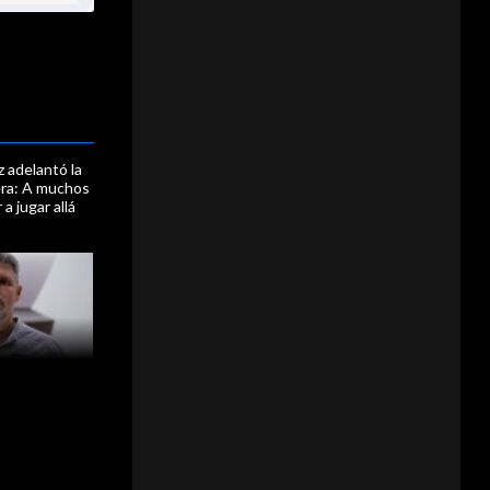
 adelantó la
lera: A muchos
 a jugar allá