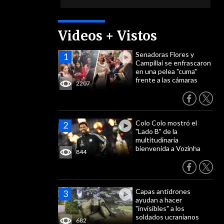
Videos + Vistos
Senadoras Flores y
Campillai se enfrascaron
en una pelea "cuma"
frente a las cámaras
2207
Colo Colo mostró el
"Lado B" de la
multitudinaria
bienvenida a Vozinha
844
Capas antidrones
ayudan a hacer
"invisibles" a los
soldados ucranianos
682