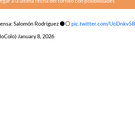
legar a la última fecha del torneo con posibilidades
ensa: Salomón Rodríguez ⚫️⚪️
pic.twitter.com/UoDnkv
loColo)
January 8, 2026