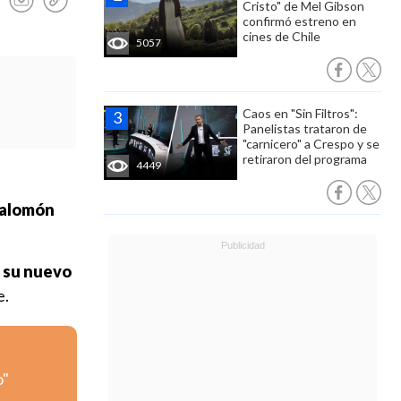
Cristo" de Mel Gibson
confirmó estreno en
cines de Chile
5057
Caos en "Sin Filtros":
Panelistas trataron de
"carnicero" a Crespo y se
retiraron del programa
4449
 Salomón
a su nuevo
e.
o"