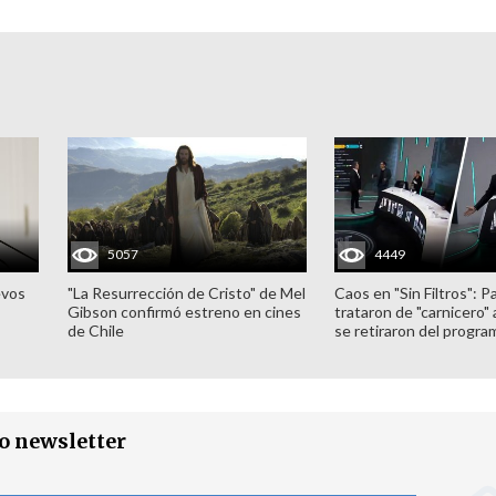
5057
4449
evos
"La Resurrección de Cristo" de Mel
Caos en "Sin Filtros": P
Gibson confirmó estreno en cines
trataron de "carnicero"
de Chile
se retiraron del progra
ro newsletter