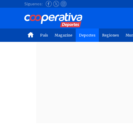
Síguenos:
País
Magazine
Deportes
Regiones
Mu