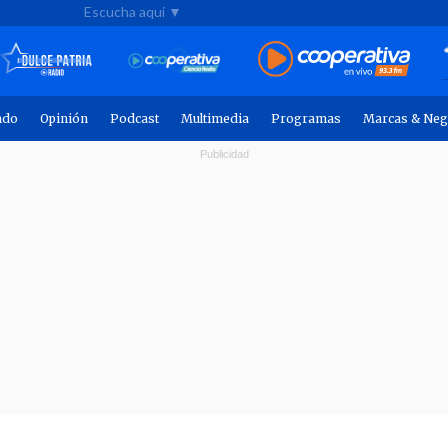
Escucha aquí ▼
ndo
Opinión
Podcast
Multimedia
Programas
Marcas & Neg