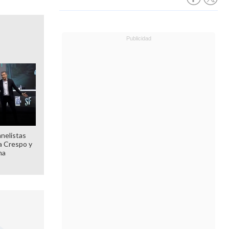
anelistas
 a Crespo y
ma