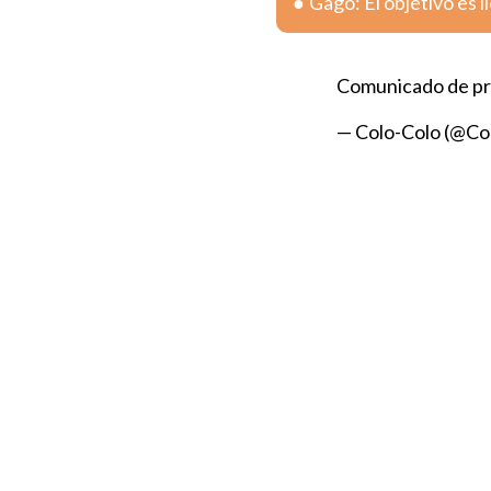
Gago: El objetivo es l
Comunicado de pr
— Colo-Colo (@Co