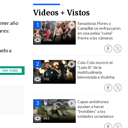
Videos + Vistos
rimer año
Senadoras Flores y
Campillai se enfrascaron
ares:
en una pelea "cuma"
frente a las cámaras
2094
uelo a
Colo Colo mostró el
"Lado B" de la
multitudinaria
bienvenida a Vozinha
702
Capas antidrones
ayudan a hacer
"invisibles" a los
soldados ucranianos
661