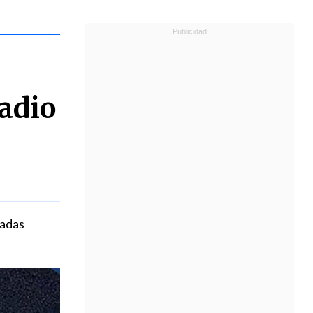
adio
zadas