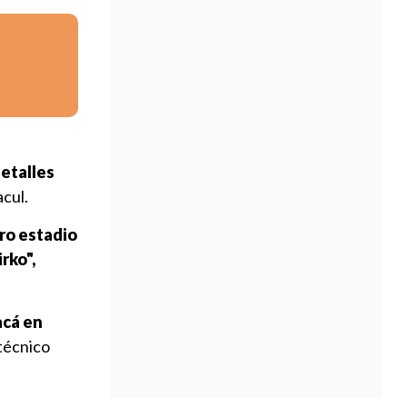
etalles
cul.
ro estadio
rko",
acá en
 técnico