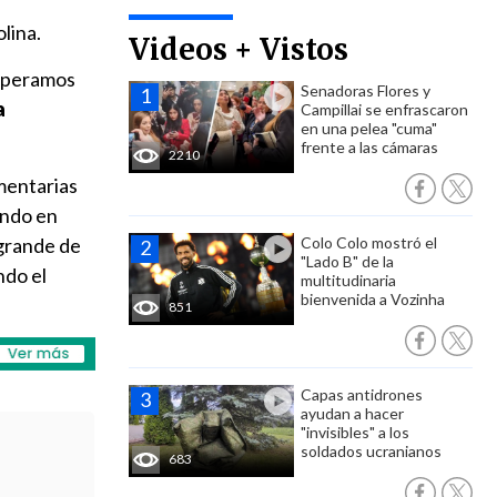
lina.
Videos + Vistos
Esperamos
Senadoras Flores y
a
Campillai se enfrascaron
en una pelea "cuma"
frente a las cámaras
2210
mentarias
ando en
 grande de
Colo Colo mostró el
"Lado B" de la
ndo el
multitudinaria
bienvenida a Vozinha
851
Capas antidrones
ayudan a hacer
"invisibles" a los
soldados ucranianos
683