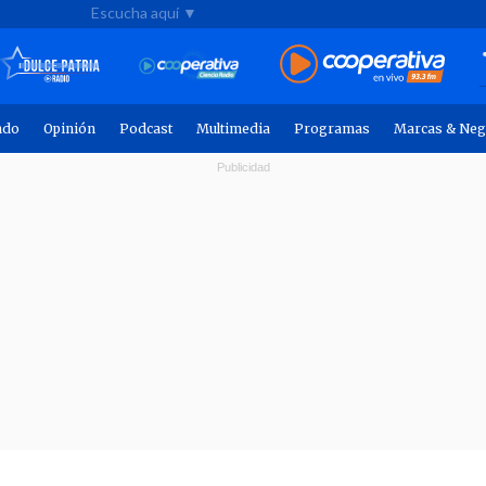
Escucha aquí ▼
ndo
Opinión
Podcast
Multimedia
Programas
Marcas & Neg