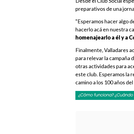
Desde el Club Social espe
preparativos de una jorna
"Esperamos hacer algo de
hacerlo acá en nuestra c
homenajearlo a él y a C
Finalmente, Valladares a
para relevar la campaña
otras actividades para ac
este club. Esperamos la re
camino a los 100 años del 