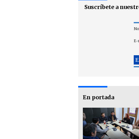
Suscríbete a nuest
No
E-
En portada