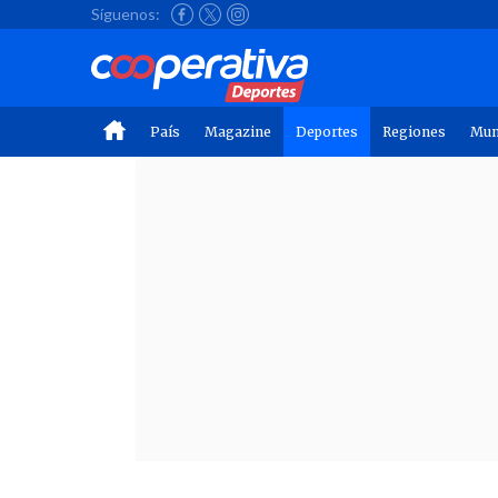
Síguenos:
País
Magazine
Deportes
Regiones
Mu