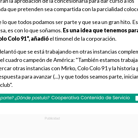
ran la aprobación de la concesionaria para dar curso a los
da que pretenden sea compartida con la parcialidad coloco
 lo que todos podamos ser parte y que sea un gran hito. 
asa, es con lo que soñamos.
Es una idea que tenemos par
olo Colo 91", añadió
el timonel de la corporación.
delantó que se está trabajando en otras instancias comple
 del cuadro campeón de América: "También estamos trabaj
ercar otras instancias con Mirko, Colo Colo 91 y la historia
spuesta para avanzar (...) y que todos seamos parte, inicia
club".