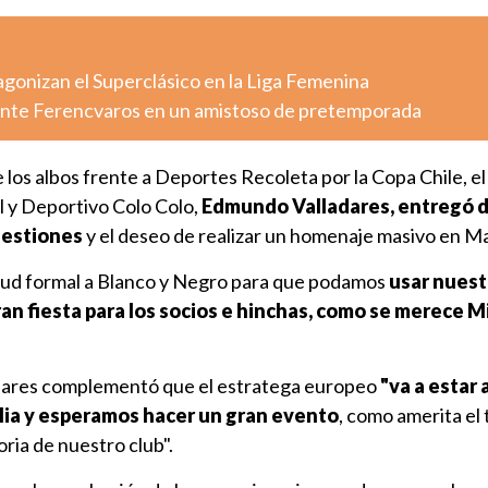
agonizan el Superclásico en la Liga Femenina
ante Ferencvaros en un amistoso de pretemporada
e los albos frente a Deportes Recoleta por la Copa Chile, el
l y Deportivo Colo Colo,
Edmundo Valladares, entregó d
gestiones
y el deseo de realizar un homenaje masivo en Ma
tud formal a Blanco y Negro para que podamos
usar nuest
an fiesta para los socios e hinchas, como se merece Mi
adares complementó que el estratega europeo
"va a estar 
lia y esperamos hacer un gran evento
, como amerita el
oria de nuestro club".